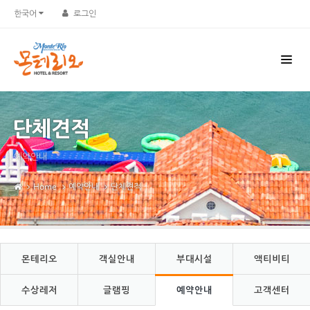
Sketchbook5, 스케치북5
Sketchbook5, 스케치북5
한국어
로그인
단체견적
예약안내
Home
예약안내
단체견적
몬테리오
객실안내
부대시설
액티비티
수상레저
글램핑
예약안내
고객센터