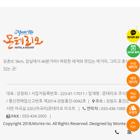
강촌IC 5km, 잠실에서 40분거리!! 짜릿한 레져와 맛있는 먹거리, 그리고 휴식이
있는 곳!
대표 : 강창희 / 사업자등록번호 : 223-81-17011 / 업체명 : 몬테리오 주식회사
/ 통신판매업신고번호 제2014-강원홍천-0042호
|
주소 :
강원도 홍천군
서면 마곡길 220 (마곡리)몬테리오 리조트
|
연락처 :
033-436-1000
|
FAX :
033-434-2005
|
Copyright 2018,Monte rio. All Rights Reserved. Designed by Monte rio.