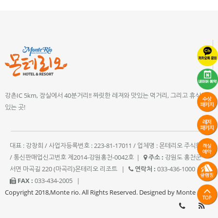
강촌IC 5km, 잠실에서 40분거리!! 짜릿한 레져와 맛있는 먹거리, 그리고 휴식이
있는 곳!
대표 : 강창희 / 사업자등록번호 : 223-81-17011 / 업체명 : 몬테리오 주식회사
/ 통신판매업신고번호 제2014-강원홍천-0042호
|
주소 :
강원도 홍천군
서면 마곡길 220 (마곡리)몬테리오 리조트
|
연락처 :
033-436-1000
|
FAX :
033-434-2005
|
Copyright 2018,Monte rio. All Rights Reserved. Designed by Monte rio.