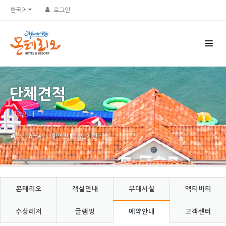
Sketchbook5, 스케치북5
Sketchbook5, 스케치북5
한국어
로그인
단체견적
예약안내
Home
예약안내
단체견적
몬테리오
객실안내
부대시설
액티비티
수상레저
글램핑
예약안내
고객센터