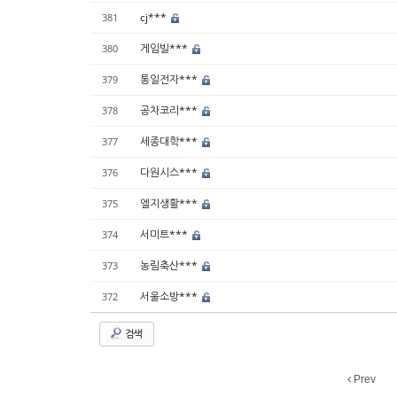
cj***
381
게임빌***
380
통일전자***
379
공차코리***
378
세종대학***
377
다원시스***
376
엘지생활***
375
서미트***
374
농림축산***
373
서울소방***
372
검색
Prev