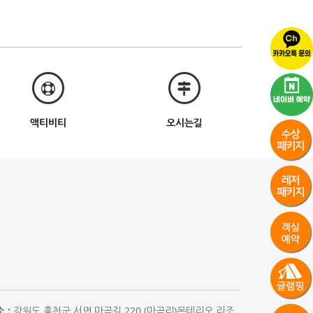
액티비티
오시는길
 :
강원도 홍천군 서면 마곡길 220 (마곡리)몬테리오 리조