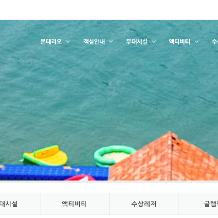
몬테리오
객실안내
부대시설
액티비티
수
대시설
액티비티
수상레저
글램