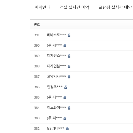
예약안내
객실 실시간 예약
글램핑 실시간 예약
번호
베바스토***
391
(주)케***
390
디자인스***
389
디자인본***
388
고양시사***
387
인컴즈***
386
(주)피***
385
이노와이***
384
(주)퍼***
383
GS리테***
382