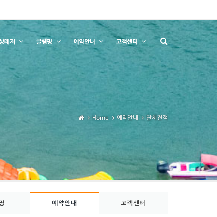
상레저
글램핑
예약안내
고객센터
Home
예약안내
단체견적
핑
예약안내
고객센터