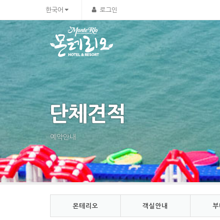
Sketchbook5, 스케치북5
Sketchbook5, 스케치북5
한국어
로그인
단체견적
예약안내
몬테리오
객실안내
부