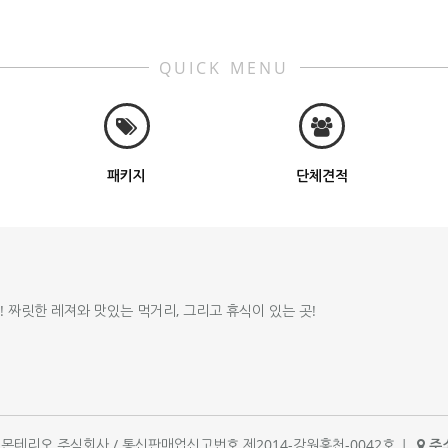
QUICK MENU
패키지
단체견적
!! 짜릿한 레져와 맛있는 먹거리, 그리고 휴식이 있는 곳!
체명 : 몬테리오 주식회사 / 통신판매업신고번호 제2014-강원홍천-0042호
|
주소