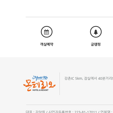
객실예약
글램핑
강촌IC 5km, 잠실에서 40분거리
대표 : 강창희 / 사업자등록번호 : 223-81-17011 / 업