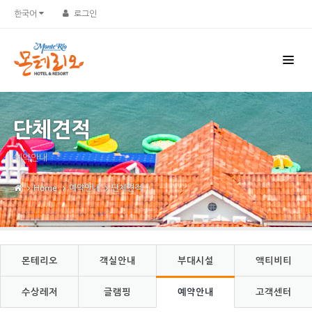
Sketchbook5, 스케치북5
Sketchbook5, 스케치북5
한국어
로그인
단체견적
예약안내
Home
예약안내
단체견적
몬테리오
객실안내
부대시설
액티비티
수상레저
글램핑
예약안내
고객센터