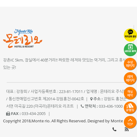
강촌IC 5km, 잠실에서 40분거리!! 짜릿한 레져와 맛있는 먹거리, 그리고 휴식이
있는 곳!
대표 : 강창희 / 사업자등록번호 : 223-81-17011 / 업체명 : 몬테리오 주식회사
/ 통신판매업신고번호 제2014-강원홍천-0042호
|
주소 :
강원도 홍천군
서면 마곡길 220 (마곡리)몬테리오 리조트
|
연락처 :
033-436-1000
|
FAX :
033-434-2005
|
Copyright 2018,Monte rio. All Rights Reserved. Designed by Monte rio.