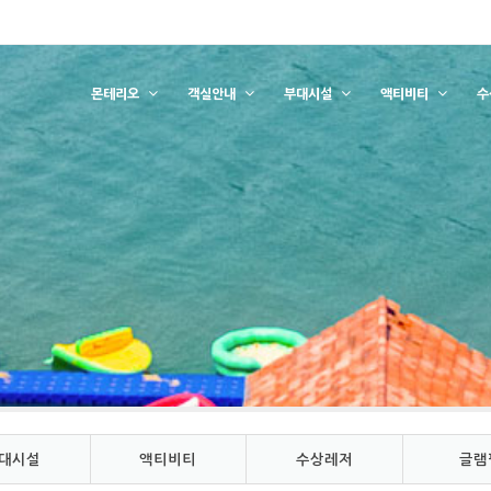
몬테리오
객실안내
부대시설
액티비티
수
대시설
액티비티
수상레저
글램