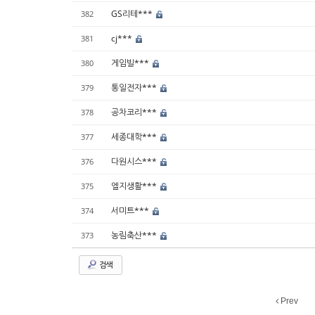
GS리테***
382
cj***
381
게임빌***
380
통일전자***
379
공차코리***
378
세종대학***
377
다원시스***
376
엘지생활***
375
서미트***
374
농림축산***
373
검색
Prev