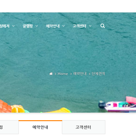
상레저
글램핑
예약안내
고객센터
Home
예약안내
단체견적
핑
예약안내
고객센터