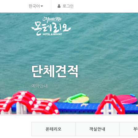
Sketchbook5, 스케치북5
Sketchbook5, 스케치북5
한국어
로그인
단체견적
예약안내
몬테리오
객실안내
부