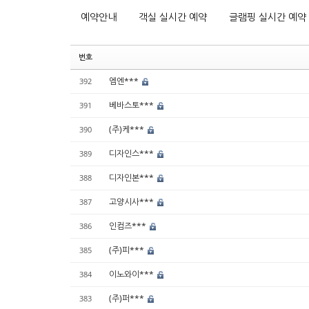
예약안내
객실 실시간 예약
글램핑 실시간 예약
번호
엠엔***
392
베바스토***
391
(주)케***
390
디자인스***
389
디자인본***
388
고양시사***
387
인컴즈***
386
(주)피***
385
이노와이***
384
(주)퍼***
383