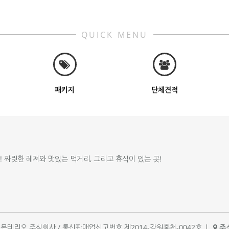
QUICK MENU
패키지
단체견적
!! 짜릿한 레져와 맛있는 먹거리, 그리고 휴식이 있는 곳!
체명 : 몬테리오 주식회사 / 통신판매업신고번호 제2014-강원홍천-0042호
|
주소