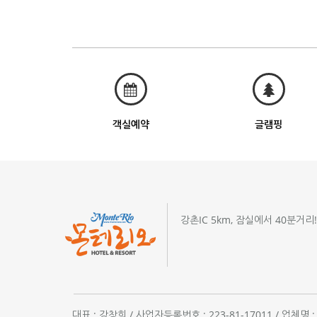
객실예약
글램핑
강촌IC 5km, 잠실에서 40분거리
대표 : 강창희 / 사업자등록번호 : 223-81-17011 / 업