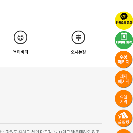
액티비티
오시는길
 :
강원도 홍천군 서면 마곡길 220 (마곡리)몬테리오 리조