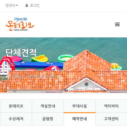
Sketchbook5, 스케치북5
Sketchbook5, 스케치북5
한국어
로그인
단체견적
예약안내
Home
예약안내
단체견적
몬테리오
객실안내
부대시설
액티비티
수상레저
글램핑
예약안내
고객센터