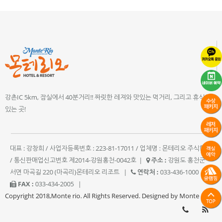
강촌IC 5km, 잠실에서 40분거리!! 짜릿한 레져와 맛있는 먹거리, 그리고 휴식이
있는 곳!
대표 : 강창희 / 사업자등록번호 : 223-81-17011 / 업체명 : 몬테리오 주식회사
/ 통신판매업신고번호 제2014-강원홍천-0042호
|
주소 :
강원도 홍천군
서면 마곡길 220 (마곡리)몬테리오 리조트
|
연락처 :
033-436-1000
|
FAX :
033-434-2005
|
Copyright 2018,Monte rio. All Rights Reserved. Designed by Monte rio.