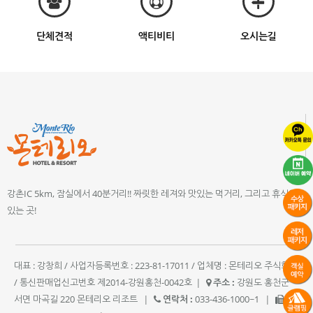
단체견적
액티비티
오시는길
강촌IC 5km, 잠실에서 40분거리!! 짜릿한 레져와 맛있는 먹거리, 그리고 휴식이
있는 곳!
대표 : 강창희 / 사업자등록번호 : 223-81-17011 / 업체명 : 몬테리오 주식회사
/ 통신판매업신고번호 제2014-강원홍천-0042호
|
주소 :
강원도 홍천군
서면 마곡길 220 몬테리오 리조트
|
연락처 :
033-436-1000~1
|