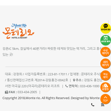
강촌IC 5km, 잠실에서 40분거리!! 짜릿한 레져와 맛있는 먹거리, 그리고 휴식이
있는 곳!
대표 : 강창희 / 사업자등록번호 : 223-81-17011 / 업체명 : 몬테리오 주식회사
/ 통신판매업신고번호 제2014-강원홍천-0042호
|
주소 :
강원도 홍천군
서면 마곡길 220 (마곡리)몬테리오 리조트
|
연락처 :
033-436-1000
|
FAX :
033-434-2005
|
Copyright 2018,Monte rio. All Rights Reserved. Designed by Monte rio.