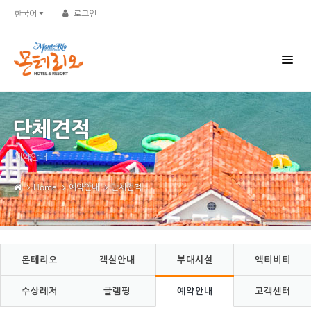
Sketchbook5, 스케치북5
Sketchbook5, 스케치북5
한국어
로그인
단체견적
예약안내
Home
예약안내
단체견적
몬테리오
객실안내
부대시설
액티비티
수상레저
글램핑
예약안내
고객센터