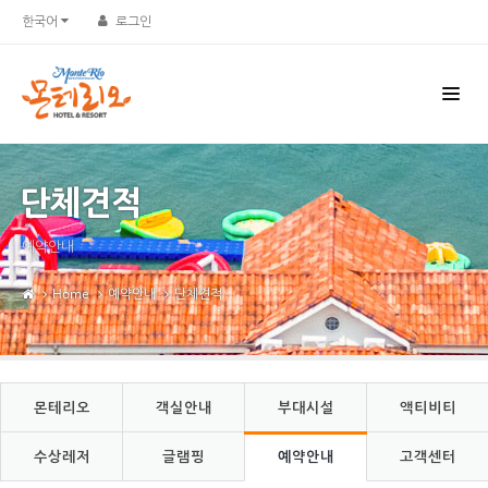
Sketchbook5, 스케치북5
Sketchbook5, 스케치북5
한국어
로그인
단체견적
예약안내
Home
예약안내
단체견적
몬테리오
객실안내
부대시설
액티비티
수상레저
글램핑
예약안내
고객센터