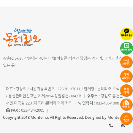
강촌IC 5km, 잠실에서 40분거리!! 짜릿한 레져와 맛있는 먹거리, 그리고 휴식이
있는 곳!
대표 : 강창희 / 사업자등록번호 : 223-81-17011 / 업체명 : 몬테리오 주식회사
/ 통신판매업신고번호 제2014-강원홍천-0042호
|
주소 :
강원도 홍천군
서면 마곡길 220 (마곡리)몬테리오 리조트
|
연락처 :
033-436-1000
|
FAX :
033-434-2005
|
Copyright 2018,Monte rio. All Rights Reserved. Designed by Monte rio.