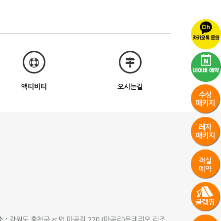
액티비티
오시는길
 :
강원도 홍천군 서면 마곡길 220 (마곡리)몬테리오 리조