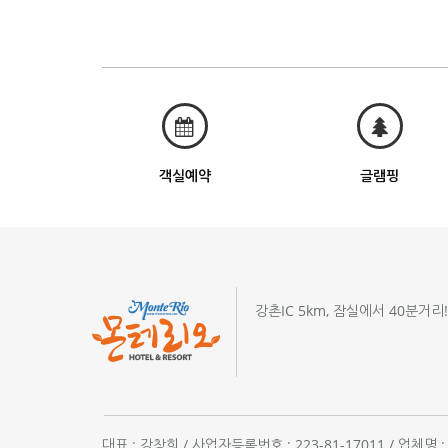
객실예약
글램핑
강촌IC 5km, 잠실에서 40분거리
대표 : 강창희 / 사업자등록번호 : 223-81-17011 / 업