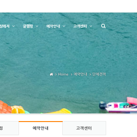
상레저
글램핑
예약안내
고객센터
Home
예약안내
단체견적
핑
예약안내
고객센터