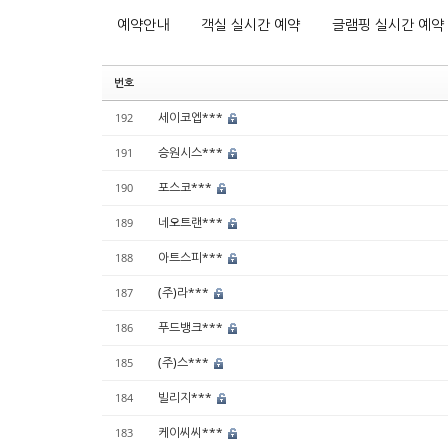
예약안내
객실 실시간 예약
글램핑 실시간 예약
번호
세이코엡***
192
승원시스***
191
포스코***
190
네오트랜***
189
아트스피***
188
(주)라***
187
푸드뱅크***
186
(주)스***
185
빌리지***
184
케이씨씨***
183