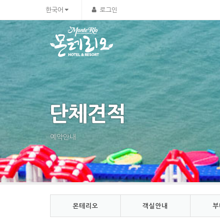
Sketchbook5, 스케치북5
Sketchbook5, 스케치북5
한국어
로그인
단체견적
예약안내
몬테리오
객실안내
부