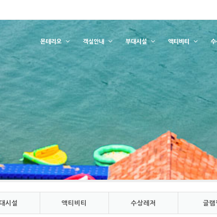
몬테리오
객실안내
부대시설
액티비티
수
대시설
액티비티
수상레저
글램