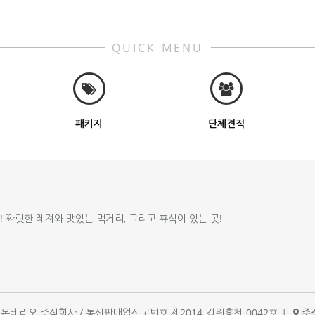
QUICK MENU
패키지
단체견적
!! 짜릿한 레져와 맛있는 먹거리, 그리고 휴식이 있는 곳!
체명 : 몬테리오 주식회사 / 통신판매업신고번호 제2014-강원홍천-0042호
|
주소