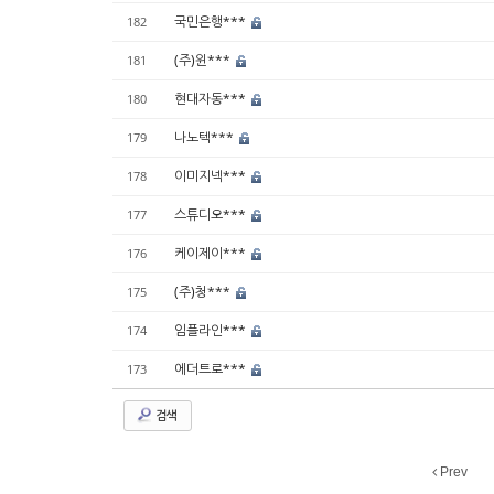
국민은행***
182
(주)윈***
181
현대자동***
180
나노텍***
179
이미지넥***
178
스튜디오***
177
케이제이***
176
(주)청***
175
임플라인***
174
에더트로***
173
검색
Prev