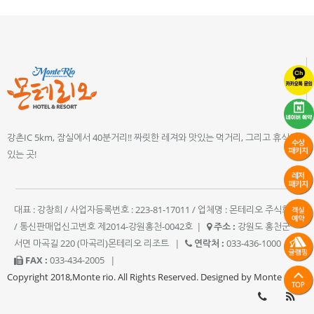
강촌IC 5km, 잠실에서 40분거리!! 짜릿한 레져와 맛있는 먹거리, 그리고 휴식이
있는 곳!
대표 : 강창희 / 사업자등록번호 : 223-81-17011 / 업체명 : 몬테리오 주식회사
/ 통신판매업신고번호 제2014-강원홍천-0042호
|
주소 :
강원도 홍천군
서면 마곡길 220 (마곡리)몬테리오 리조트
|
연락처 :
033-436-1000
|
FAX :
033-434-2005
|
Copyright 2018,Monte rio. All Rights Reserved. Designed by Monte rio.