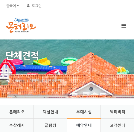
Sketchbook5, 스케치북5
Sketchbook5, 스케치북5
한국어
로그인
단체견적
예약안내
Home
예약안내
단체견적
몬테리오
객실안내
부대시설
액티비티
수상레저
글램핑
예약안내
고객센터