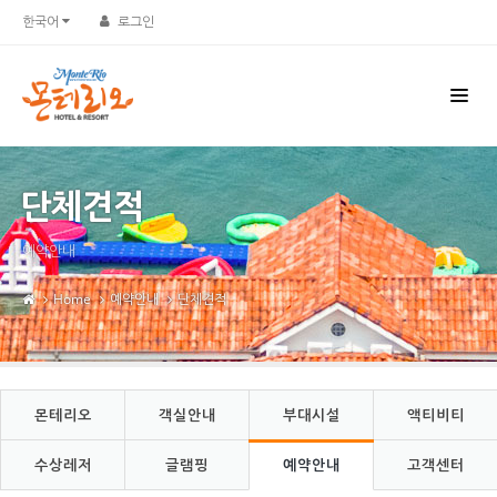
Sketchbook5, 스케치북5
Sketchbook5, 스케치북5
한국어
로그인
단체견적
예약안내
Home
예약안내
단체견적
몬테리오
객실안내
부대시설
액티비티
수상레저
글램핑
예약안내
고객센터