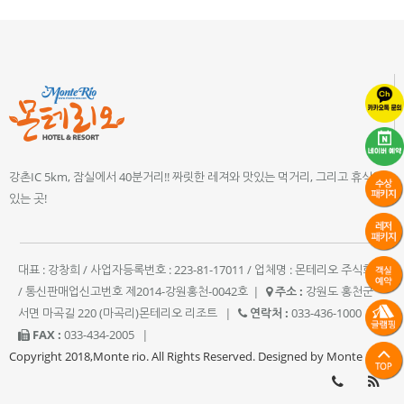
강촌IC 5km, 잠실에서 40분거리!! 짜릿한 레져와 맛있는 먹거리, 그리고 휴식이
있는 곳!
대표 : 강창희 / 사업자등록번호 : 223-81-17011 / 업체명 : 몬테리오 주식회사
/ 통신판매업신고번호 제2014-강원홍천-0042호
|
주소 :
강원도 홍천군
서면 마곡길 220 (마곡리)몬테리오 리조트
|
연락처 :
033-436-1000
|
FAX :
033-434-2005
|
Copyright 2018,Monte rio. All Rights Reserved. Designed by Monte rio.