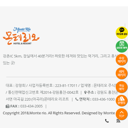
강촌IC 5km, 잠실에서 40분거리!! 짜릿한 레져와 맛있는 먹거리, 그리고 휴식이
있는 곳!
대표 : 강창희 / 사업자등록번호 : 223-81-17011 / 업체명 : 몬테리오 주식회사
/ 통신판매업신고번호 제2014-강원홍천-0042호
|
주소 :
강원도 홍천군
서면 마곡길 220 (마곡리)몬테리오 리조트
|
연락처 :
033-436-1000
|
FAX :
033-434-2005
|
Copyright 2018,Monte rio. All Rights Reserved. Designed by Monte rio.