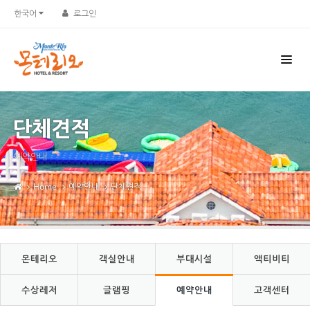
Sketchbook5, 스케치북5
Sketchbook5, 스케치북5
한국어
로그인
단체견적
예약안내
Home
예약안내
단체견적
몬테리오
객실안내
부대시설
액티비티
수상레저
글램핑
예약안내
고객센터