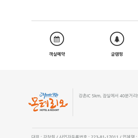
객실예약
글램핑
강촌IC 5km, 잠실에서 40분거리
대표 : 강창희 / 사업자등록번호 : 223-81-17011 / 업