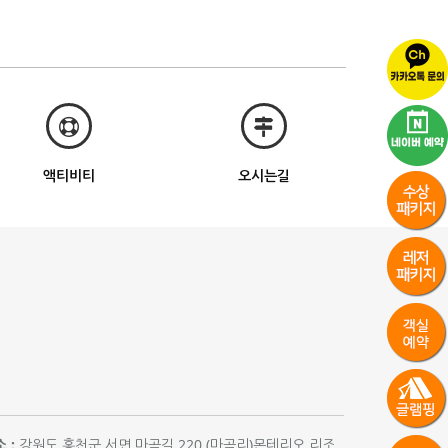
액티비티
오시는길
 :
강원도 홍천군 서면 마곡길 220 (마곡리)몬테리오 리조