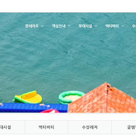
몬테리오
객실안내
부대시설
액티비티
수
대시설
액티비티
수상레저
글램