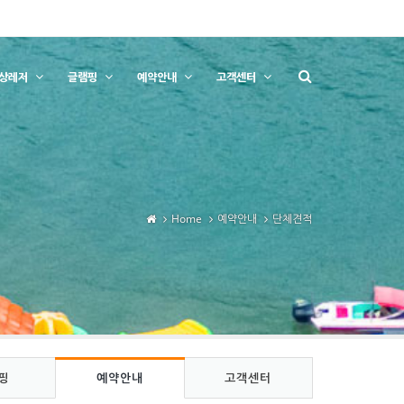
상레저
글램핑
예약안내
고객센터
Home
예약안내
단체견적
핑
예약안내
고객센터