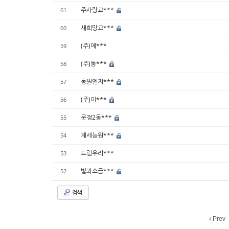
주사랑교***
61
새희망교***
60
(주)에***
59
(주)동***
58
동원엔지***
57
(주)이***
56
문정2동***
55
재세능원***
54
드림우리***
53
빛과소금***
52
검색
Prev