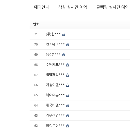
예약안내
객실 실시간 예약
글램핑 실시간 예약
번호
(주)한***
71
앤커웨이***
70
(주)한***
69
수원카포***
68
벌말패밀***
67
지성이앤***
66
헤어더뷰***
65
한국비엔***
64
라우산업***
63
의정부성***
62