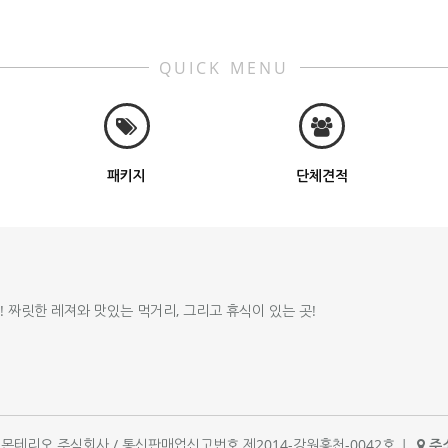
QUICK MENU
패키지
단체견적
!! 짜릿한 레져와 맛있는 먹거리, 그리고 휴식이 있는 곳!
체명 : 몬테리오 주식회사 / 통신판매업신고번호 제2014-강원홍천-0042호
|
주소