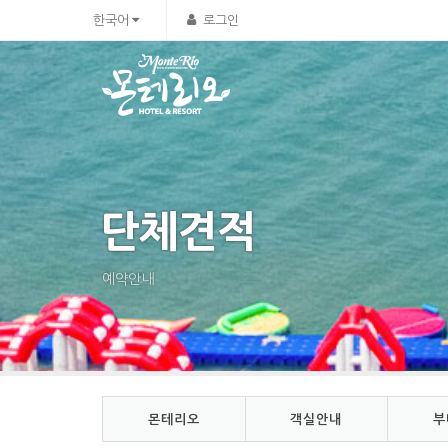
Sketchbook5, 스케치북5
Sketchbook5, 스케치북5
한국어
로그인
단체견적
예약안내
몬테리오
객실안내
부