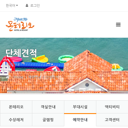
Sketchbook5, 스케치북5
Sketchbook5, 스케치북5
한국어
로그인
단체견적
예약안내
Home
예약안내
단체견적
몬테리오
객실안내
부대시설
액티비티
수상레저
글램핑
예약안내
고객센터