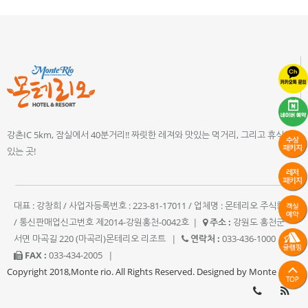
강촌IC 5km, 잠실에서 40분거리!! 짜릿한 레져와 맛있는 먹거리, 그리고 휴식이
있는 곳!
대표 : 강창희 / 사업자등록번호 : 223-81-17011 / 업체명 : 몬테리오 주식회사
/ 통신판매업신고번호 제2014-강원홍천-0042호
|
주소 :
강원도 홍천군
서면 마곡길 220 (마곡리)몬테리오 리조트
|
연락처 :
033-436-1000
|
FAX :
033-434-2005
|
Copyright 2018,Monte rio. All Rights Reserved. Designed by Monte rio.