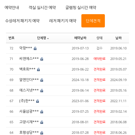
예약안내
객실 실시간 예약
글램핑 실시간 예약
수상레저 패키지 예약
레저 패키지 예약
단체견적
번호
단체명
예약날짜
상태
날짜
악향***
72
2019-07-13
접수
2019.06.10
씨앤에스***
71
2019-06-28
예약완료
2019.05.21
백호회***
70
2019-06-22
견적완료
2019.05.07
알엔인더***
69
2024-10-18
견적완료
2024.09.19
에스지넷***
68
2019-06-14
견적완료
2019.05.16
(주)한***
67
2023-01-06
견적완료
2022.11.11
서울삼광***
66
2019-07-25
견적완료
2019.02.14
고양시재***
65
2018-08-01
견적완료
2018.06.08
호평성당***
64
2018-07-28
견적완료
2018.06.26