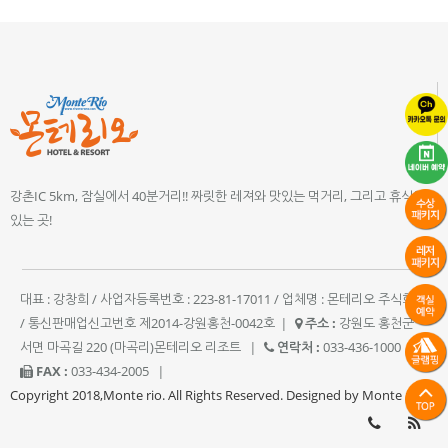
강촌IC 5km, 잠실에서 40분거리!! 짜릿한 레져와 맛있는 먹거리, 그리고 휴식이
있는 곳!
대표 : 강창희 / 사업자등록번호 : 223-81-17011 / 업체명 : 몬테리오 주식회사
/ 통신판매업신고번호 제2014-강원홍천-0042호
|
주소 :
강원도 홍천군
서면 마곡길 220 (마곡리)몬테리오 리조트
|
연락처 :
033-436-1000
|
FAX :
033-434-2005
|
Copyright 2018,Monte rio. All Rights Reserved. Designed by Monte rio.