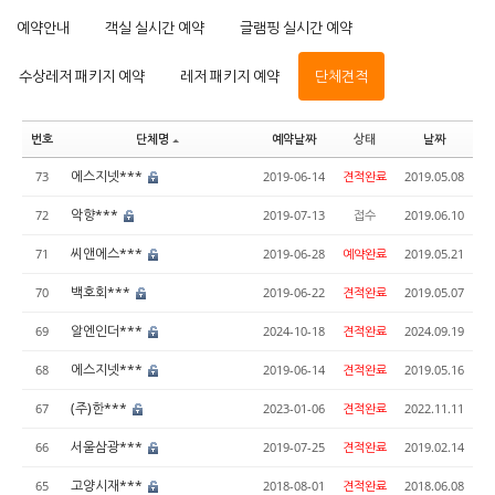
예약안내
객실 실시간 예약
글램핑 실시간 예약
수상레저 패키지 예약
레저 패키지 예약
단체견적
번호
단체명
예약날짜
상태
날짜
에스지넷***
73
2019-06-14
견적완료
2019.05.08
악향***
72
2019-07-13
접수
2019.06.10
씨앤에스***
71
2019-06-28
예약완료
2019.05.21
백호회***
70
2019-06-22
견적완료
2019.05.07
알엔인더***
69
2024-10-18
견적완료
2024.09.19
에스지넷***
68
2019-06-14
견적완료
2019.05.16
(주)한***
67
2023-01-06
견적완료
2022.11.11
서울삼광***
66
2019-07-25
견적완료
2019.02.14
고양시재***
65
2018-08-01
견적완료
2018.06.08