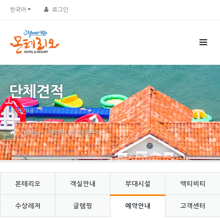
Sketchbook5, 스케치북5
Sketchbook5, 스케치북5
한국어
로그인
단체견적
예약안내
Home
예약안내
단체견적
몬테리오
객실안내
부대시설
액티비티
수상레저
글램핑
예약안내
고객센터