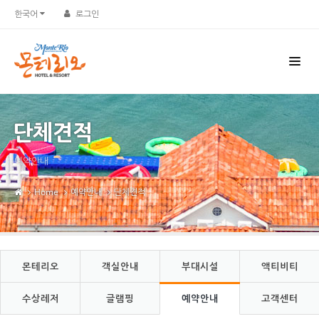
Sketchbook5, 스케치북5
Sketchbook5, 스케치북5
한국어
로그인
단체견적
예약안내
Home
예약안내
단체견적
몬테리오
객실안내
부대시설
액티비티
수상레저
글램핑
예약안내
고객센터