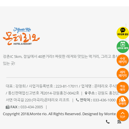
강촌IC 5km, 잠실에서 40분거리!! 짜릿한 레져와 맛있는 먹거리, 그리고 휴식이
있는 곳!
대표 : 강창희 / 사업자등록번호 : 223-81-17011 / 업체명 : 몬테리오 주식회사
/ 통신판매업신고번호 제2014-강원홍천-0042호
|
주소 :
강원도 홍천군
서면 마곡길 220 (마곡리)몬테리오 리조트
|
연락처 :
033-436-1000
|
FAX :
033-434-2005
|
Copyright 2018,Monte rio. All Rights Reserved. Designed by Monte rio.