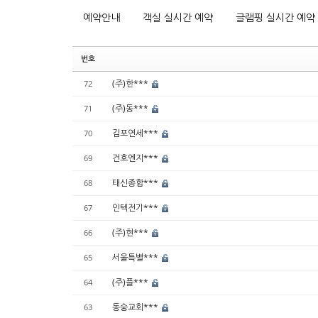
예약안내
객실 실시간 예약
글램핑 실시간 예약
번호
(주)한***
72
(주)동***
71
김포연세***
70
건호엔지***
69
태신종합***
68
인텍전기***
67
(주)현***
66
서울특별***
65
(주)플***
64
동숭교회***
63