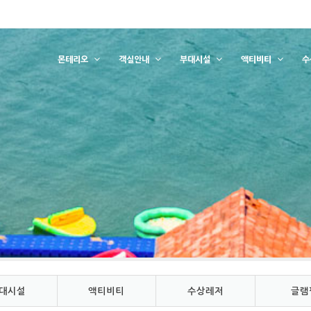
몬테리오
객실안내
부대시설
액티비티
수
대시설
액티비티
수상레저
글램