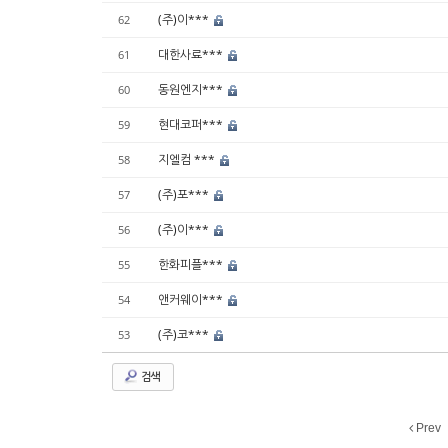
(주)이***
62
대한사료***
61
동원엔지***
60
현대코퍼***
59
지엘컴 ***
58
(주)포***
57
(주)이***
56
한화피플***
55
앤커웨이***
54
(주)코***
53
검색
Prev