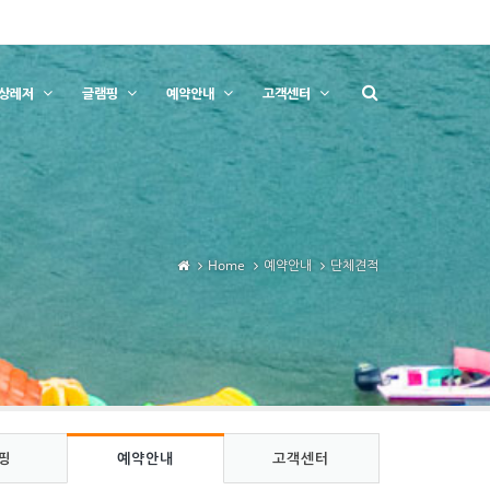
상레저
글램핑
예약안내
고객센터
Home
예약안내
단체견적
핑
예약안내
고객센터