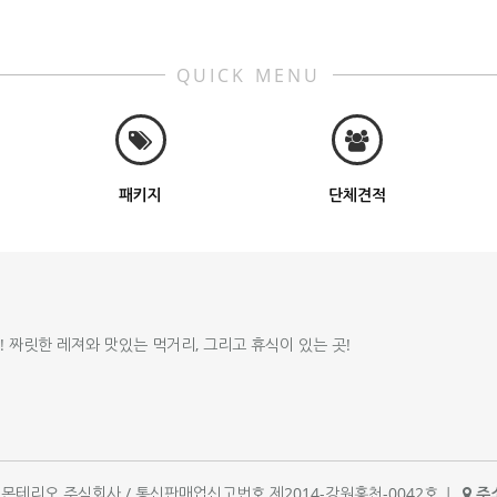
QUICK MENU
패키지
단체견적
!! 짜릿한 레져와 맛있는 먹거리, 그리고 휴식이 있는 곳!
체명 : 몬테리오 주식회사 / 통신판매업신고번호 제2014-강원홍천-0042호
|
주소