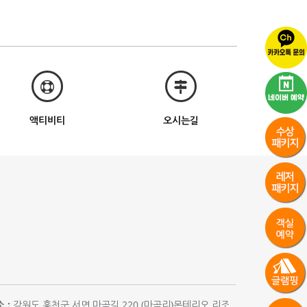
액티비티
오시는길
 :
강원도 홍천군 서면 마곡길 220 (마곡리)몬테리오 리조