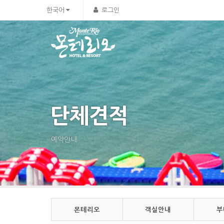
Sketchbook5, 스케치북5
Sketchbook5, 스케치북5
한국어
로그인
단체견적
예약안내
몬테리오
객실안내
부