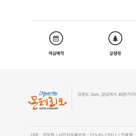
객실예약
글램핑
강촌IC 5km, 잠실에서 40분거리
대표 : 강창희 / 사업자등록번호 : 223-81-17011 / 업