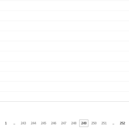
1
...
243
244
245
246
247
248
249
250
251
...
252