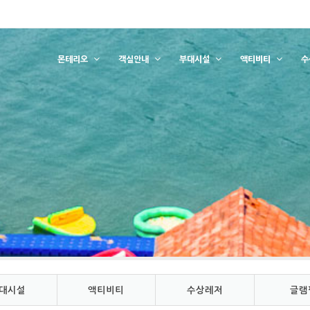
몬테리오
객실안내
부대시설
액티비티
수
대시설
액티비티
수상레저
글램