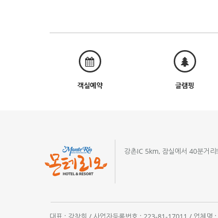
객실예약
글램핑
강촌IC 5km, 잠실에서 40분거리
대표 : 강창희 / 사업자등록번호 : 223-81-17011 / 업