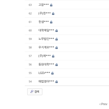
고암***
63
(주)한***
62
한샘***
61
대학매일***
60
노무법인***
59
우지계모***
58
(주)에***
57
동원대학***
56
LGDi***
55
해법영어***
54
검색
Prev