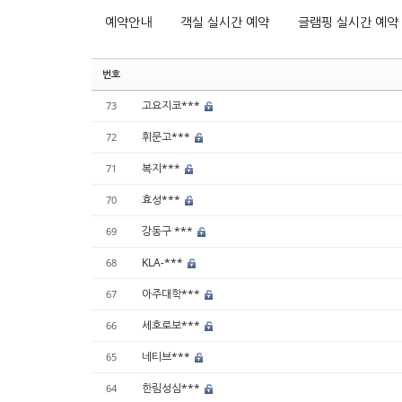
예약안내
객실 실시간 예약
글램핑 실시간 예약
번호
고요지코***
73
휘문고***
72
복지***
71
효성***
70
강동구 ***
69
KLA-***
68
아주대학***
67
세호로보***
66
네티브***
65
한림성심***
64