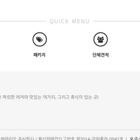
QUICK MENU
패키지
단체견적
!! 짜릿한 레져와 맛있는 먹거리, 그리고 휴식이 있는 곳!
체명 : 몬테리오 주식회사 / 통신판매업신고번호 제2014-강원홍천-0042호
|
주소