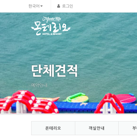
Sketchbook5, 스케치북5
Sketchbook5, 스케치북5
한국어
로그인
단체견적
예약안내
몬테리오
객실안내
부