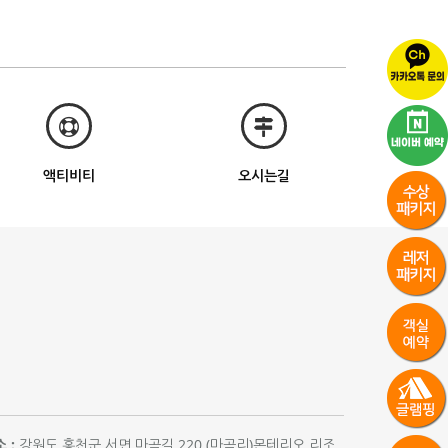
액티비티
오시는길
 :
강원도 홍천군 서면 마곡길 220 (마곡리)몬테리오 리조