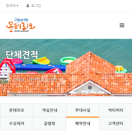
Sketchbook5, 스케치북5
Sketchbook5, 스케치북5
한국어
로그인
단체견적
예약안내
Home
예약안내
단체견적
몬테리오
객실안내
부대시설
액티비티
수상레저
글램핑
예약안내
고객센터