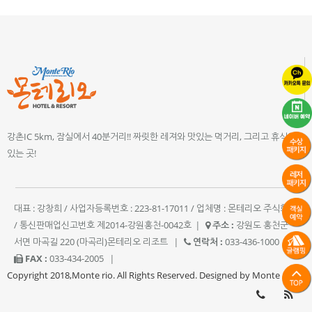
강촌IC 5km, 잠실에서 40분거리!! 짜릿한 레져와 맛있는 먹거리, 그리고 휴식이
있는 곳!
대표 : 강창희 / 사업자등록번호 : 223-81-17011 / 업체명 : 몬테리오 주식회사
/ 통신판매업신고번호 제2014-강원홍천-0042호
|
주소 :
강원도 홍천군
서면 마곡길 220 (마곡리)몬테리오 리조트
|
연락처 :
033-436-1000
|
FAX :
033-434-2005
|
Copyright 2018,Monte rio. All Rights Reserved. Designed by Monte rio.