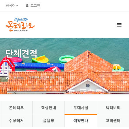
Sketchbook5, 스케치북5
Sketchbook5, 스케치북5
한국어
로그인
단체견적
예약안내
Home
예약안내
단체견적
몬테리오
객실안내
부대시설
액티비티
수상레저
글램핑
예약안내
고객센터