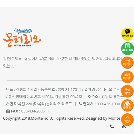
강촌IC 5km, 잠실에서 40분거리!! 짜릿한 레져와 맛있는 먹거리, 그리고 휴식이
있는 곳!
대표 : 강창희 / 사업자등록번호 : 223-81-17011 / 업체명 : 몬테리오 주식회사
/ 통신판매업신고번호 제2014-강원홍천-0042호
|
주소 :
강원도 홍천군
서면 마곡길 220 (마곡리)몬테리오 리조트
|
연락처 :
033-436-1000
|
FAX :
033-434-2005
|
Copyright 2018,Monte rio. All Rights Reserved. Designed by Monte rio.