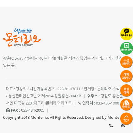
강촌IC 5km, 잠실에서 40분거리!! 짜릿한 레져와 맛있는 먹거리, 그리고 휴식이
있는 곳!
대표 : 강창희 / 사업자등록번호 : 223-81-17011 / 업체명 : 몬테리오 주식회사
/ 통신판매업신고번호 제2014-강원홍천-0042호
|
주소 :
강원도 홍천군
서면 마곡길 220 (마곡리)몬테리오 리조트
|
연락처 :
033-436-1000
|
FAX :
033-434-2005
|
Copyright 2018,Monte rio. All Rights Reserved. Designed by Monte rio.