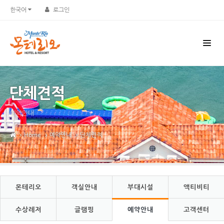
Sketchbook5, 스케치북5
Sketchbook5, 스케치북5
한국어
로그인
단체견적
예약안내
Home
예약안내
단체견적
몬테리오
객실안내
부대시설
액티비티
수상레저
글램핑
예약안내
고객센터