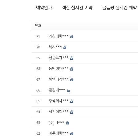
예약안내
객실 실시간 예약
글램핑 실시간 예약
번호
가천대학***
71
복지***
70
신한투자***
69
동덕여대***
68
씨엠티정***
67
한경대***
66
주식회사***
65
세진에이***
64
(주)디***
63
아주대학***
62