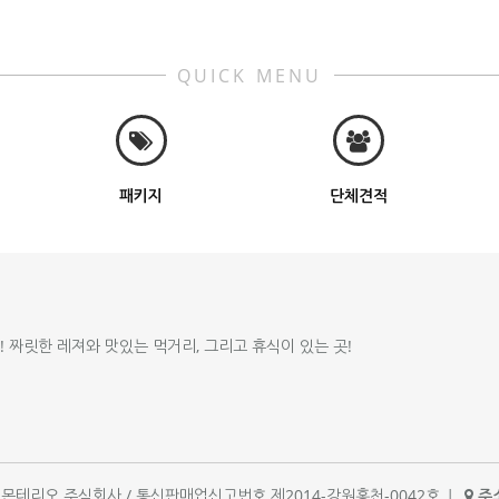
QUICK MENU
패키지
단체견적
!! 짜릿한 레져와 맛있는 먹거리, 그리고 휴식이 있는 곳!
체명 : 몬테리오 주식회사 / 통신판매업신고번호 제2014-강원홍천-0042호
|
주소