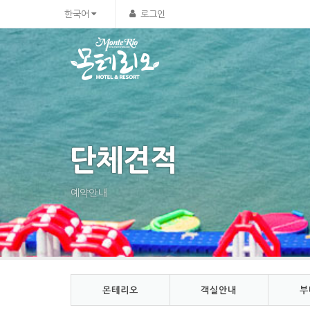
Sketchbook5, 스케치북5
Sketchbook5, 스케치북5
한국어
로그인
단체견적
예약안내
몬테리오
객실안내
부