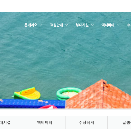
몬테리오
객실안내
부대시설
액티비티
수
대시설
액티비티
수상레저
글램