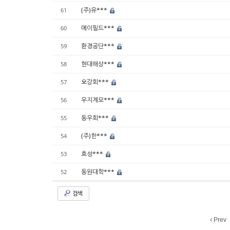
(주)유***
61
메이필드***
60
환경공단***
59
현대해상***
58
오강회***
57
우지계모***
56
동우회***
55
(주)한***
54
효성***
53
동원대학***
52
검색
Prev