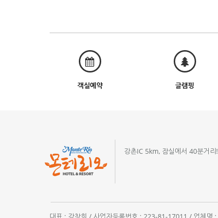
객실예약
글램핑
강촌IC 5km, 잠실에서 40분거리
대표 : 강창희 / 사업자등록번호 : 223-81-17011 / 업