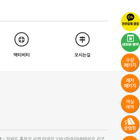
액티비티
오시는길
 :
강원도 홍천군 서면 마곡길 220 (마곡리)몬테리오 리조