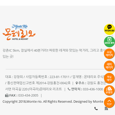
강촌IC 5km, 잠실에서 40분거리!! 짜릿한 레져와 맛있는 먹거리, 그리고 휴식이
있는 곳!
대표 : 강창희 / 사업자등록번호 : 223-81-17011 / 업체명 : 몬테리오 주식회사
/ 통신판매업신고번호 제2014-강원홍천-0042호
|
주소 :
강원도 홍천군
서면 마곡길 220 (마곡리)몬테리오 리조트
|
연락처 :
033-436-1000
|
FAX :
033-434-2005
|
Copyright 2018,Monte rio. All Rights Reserved. Designed by Monte rio.