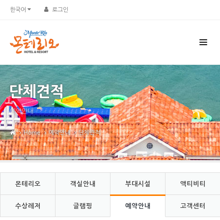
Sketchbook5, 스케치북5
Sketchbook5, 스케치북5
한국어
로그인
단체견적
예약안내
Home
예약안내
단체견적
몬테리오
객실안내
부대시설
액티비티
수상레저
글램핑
예약안내
고객센터