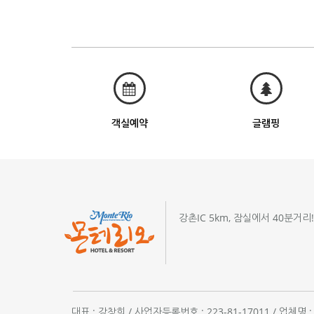
객실예약
글램핑
강촌IC 5km, 잠실에서 40분거리
대표 : 강창희 / 사업자등록번호 : 223-81-17011 / 업