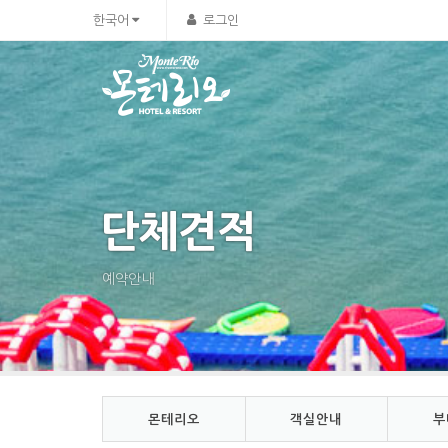
Sketchbook5, 스케치북5
Sketchbook5, 스케치북5
한국어
로그인
단체견적
예약안내
몬테리오
객실안내
부