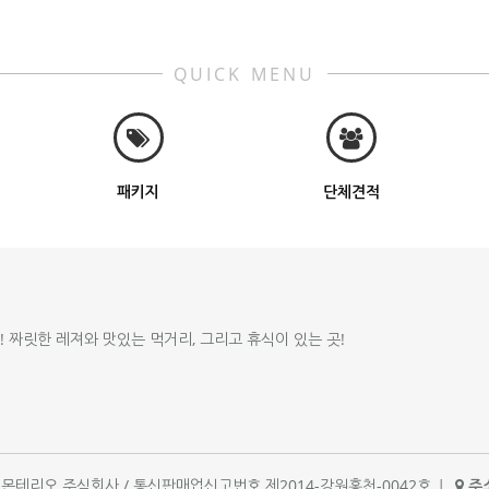
QUICK MENU
패키지
단체견적
!! 짜릿한 레져와 맛있는 먹거리, 그리고 휴식이 있는 곳!
체명 : 몬테리오 주식회사 / 통신판매업신고번호 제2014-강원홍천-0042호
|
주소