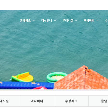
몬테리오
객실안내
부대시설
액티비티
수
대시설
액티비티
수상레저
글램