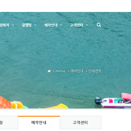
상레저
글램핑
예약안내
고객센터
Home
예약안내
단체견적
핑
예약안내
고객센터