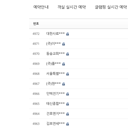
예약안내
객실 실시간 예약
글램핑 실시간 예약
번호
대한사료***
4972
(주)이***
4971
동숭교회***
4970
(주)플***
4969
서울특별***
4968
(주)현***
4967
인텍전기***
4966
태신종합***
4965
건호엔지***
4964
김포연세***
4963