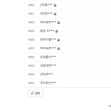
(주)동***
4962
(주)한***
4961
마리오트***
4960
청담 드***
4959
한국지엠***
4958
마리오트***
4957
삼성물산***
4956
강원대학***
4955
(주)케***
4954
주식회사***
4953
검색
P