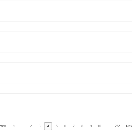
rev
1
...
2
3
4
5
6
7
8
9
10
...
252
Ne