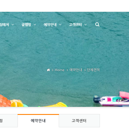
상레저
글램핑
예약안내
고객센터
Home
예약안내
단체견적
핑
예약안내
고객센터