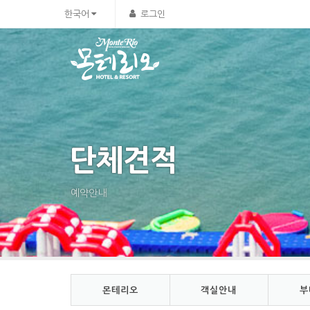
Sketchbook5, 스케치북5
Sketchbook5, 스케치북5
한국어
로그인
단체견적
예약안내
몬테리오
객실안내
부