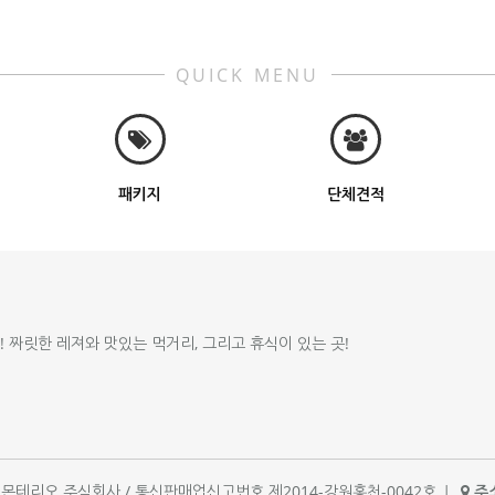
QUICK MENU
패키지
단체견적
!! 짜릿한 레져와 맛있는 먹거리, 그리고 휴식이 있는 곳!
체명 : 몬테리오 주식회사 / 통신판매업신고번호 제2014-강원홍천-0042호
|
주소