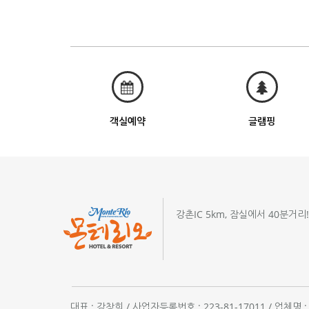
객실예약
글램핑
강촌IC 5km, 잠실에서 40분거리
대표 : 강창희 / 사업자등록번호 : 223-81-17011 / 업