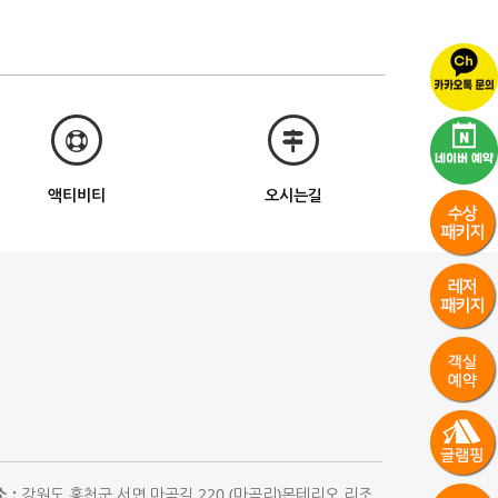
액티비티
오시는길
 :
강원도 홍천군 서면 마곡길 220 (마곡리)몬테리오 리조