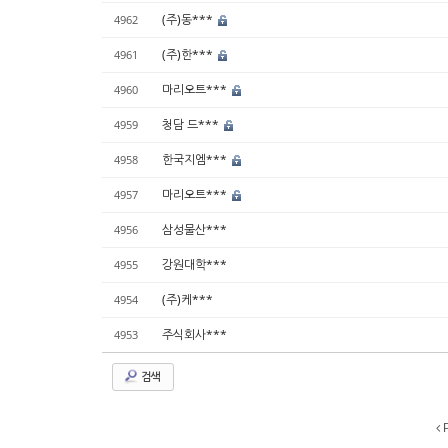
(주)동***
4962
(주)한***
4961
마리오트***
4960
청담 드***
4959
한국지엠***
4958
마리오트***
4957
삼성물산***
4956
강원대학***
4955
(주)케***
4954
주식회사***
4953
검색
P