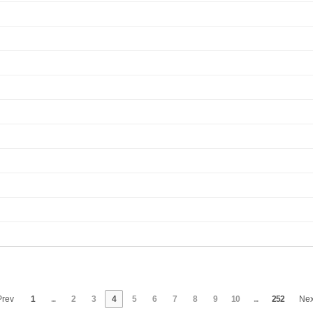
rev
1
...
2
3
4
5
6
7
8
9
10
...
252
Ne