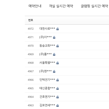
예약안내
객실 실시간 예약
글램핑 실시간 예약
번호
대한사료***
4972
(주)이***
4971
동숭교회***
4970
(주)플***
4969
서울특별***
4968
(주)현***
4967
인텍전기***
4966
태신종합***
4965
건호엔지***
4964
김포연세***
4963