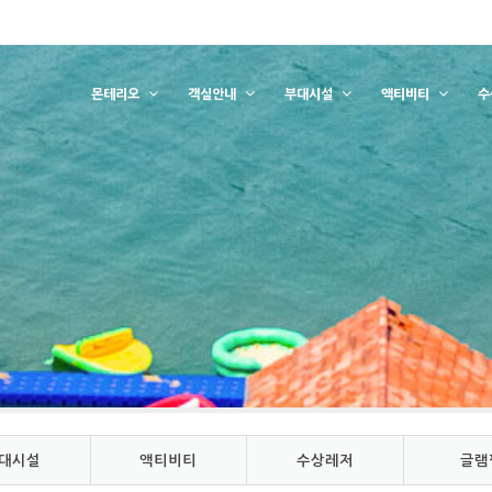
몬테리오
객실안내
부대시설
액티비티
수
대시설
액티비티
수상레저
글램