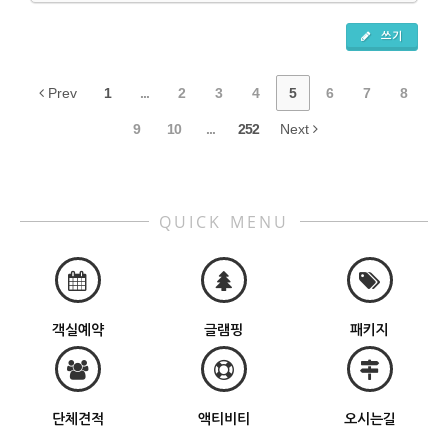
쓰기
Prev
1
...
2
3
4
5
6
7
8
9
10
...
252
Next
QUICK MENU
객실예약
글램핑
패키지
단체견적
액티비티
오시는길