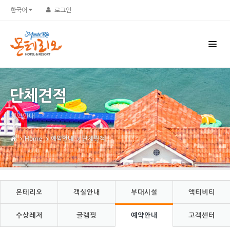
Sketchbook5, 스케치북5
Sketchbook5, 스케치북5
한국어
로그인
단체견적
예약안내
Home
예약안내
단체견적
몬테리오
객실안내
부대시설
액티비티
수상레저
글램핑
예약안내
고객센터