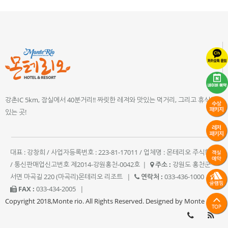
강촌IC 5km, 잠실에서 40분거리!! 짜릿한 레져와 맛있는 먹거리, 그리고 휴식이
있는 곳!
대표 : 강창희 / 사업자등록번호 : 223-81-17011 / 업체명 : 몬테리오 주식회사
/ 통신판매업신고번호 제2014-강원홍천-0042호
|
주소 :
강원도 홍천군
서면 마곡길 220 (마곡리)몬테리오 리조트
|
연락처 :
033-436-1000
|
FAX :
033-434-2005
|
Copyright 2018,Monte rio. All Rights Reserved. Designed by Monte rio.