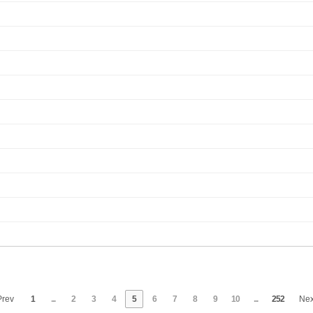
rev
1
...
2
3
4
5
6
7
8
9
10
...
252
Ne