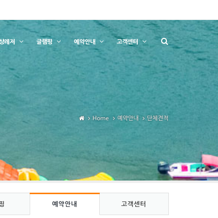
상레저
글램핑
예약안내
고객센터
Home
예약안내
단체견적
핑
예약안내
고객센터