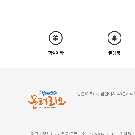
객실예약
글램핑
강촌IC 5km, 잠실에서 40분거리
대표 : 강창희 / 사업자등록번호 : 223-81-17011 / 업