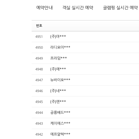
예약안내
객실 실시간 예약
글램핑 실시간 예약
번호
(주)마***
4951
라디오미***
4950
프라임***
4949
(주)에***
4948
뉴바이오***
4947
(주)네***
4946
(주)엔***
4945
공릉배드***
4944
케이에스***
4943
에프알텍***
4942