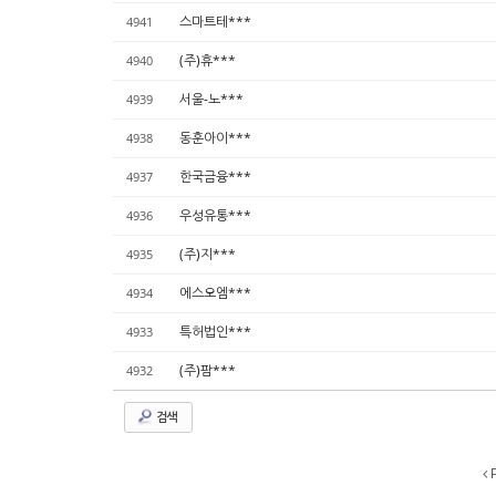
스마트테***
4941
(주)휴***
4940
서울-노***
4939
동훈아이***
4938
한국금융***
4937
우성유통***
4936
(주)지***
4935
에스오엠***
4934
특허법인***
4933
(주)팜***
4932
검색
P