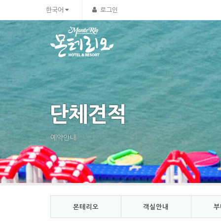
Sketchbook5, 스케치북5
Sketchbook5, 스케치북5
한국어
로그인
단체견적
예약안내
몬테리오
객실안내
부