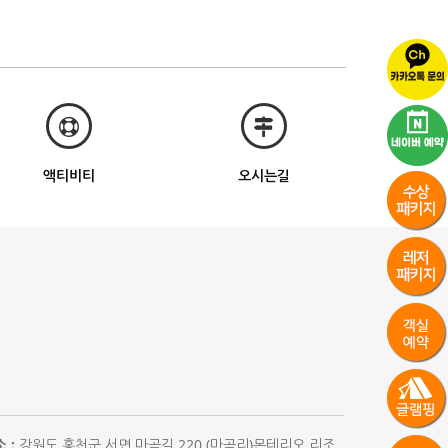
액티비티
오시는길
 :
강원도 홍천군 서면 마곡길 220 (마곡리)몬테리오 리조