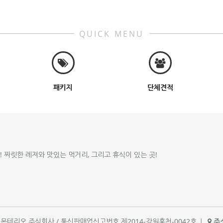
QUICK MENU
패키지
단체견적
!! 짜릿한 레져와 맛있는 먹거리, 그리고 휴식이 있는 곳!
체명 : 몬테리오 주식회사 / 통신판매업신고번호 제2014-강원홍천-0042호
|
주소