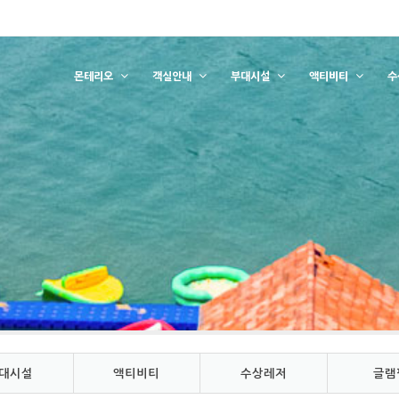
몬테리오
객실안내
부대시설
액티비티
수
대시설
액티비티
수상레저
글램