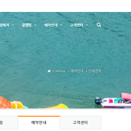
상레저
글램핑
예약안내
고객센터
Home
예약안내
단체견적
핑
예약안내
고객센터