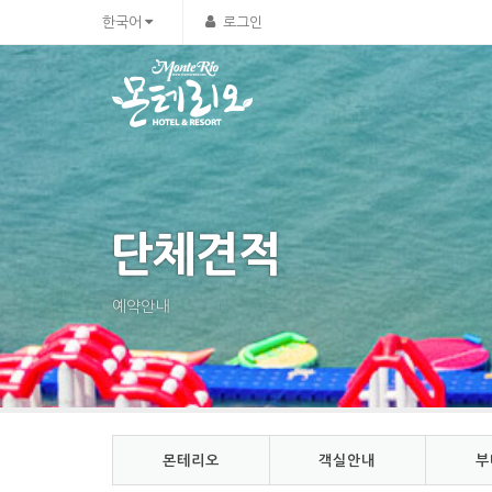
Sketchbook5, 스케치북5
Sketchbook5, 스케치북5
한국어
로그인
단체견적
예약안내
몬테리오
객실안내
부