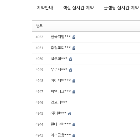
예약안내
객실 실시간 예약
글램핑 실시간 예약
번호
한국지엠***
4952
충정교회***
4951
설추회***
4950
우주텍***
4949
에이치엠***
4948
피엠테크***
4947
엘오티***
4946
(주)현***
4945
현대코퍼***
4944
에즈금융***
4943