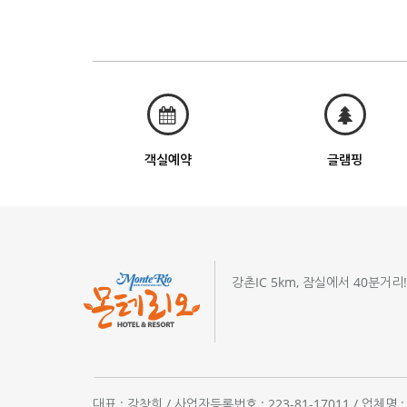
객실예약
글램핑
강촌IC 5km, 잠실에서 40분거리
대표 : 강창희 / 사업자등록번호 : 223-81-17011 / 업