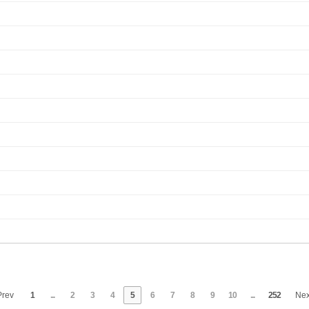
rev
1
...
2
3
4
5
6
7
8
9
10
...
252
Ne