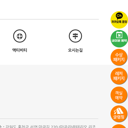
액티비티
오시는길
 :
강원도 홍천군 서면 마곡길 220 (마곡리)몬테리오 리조