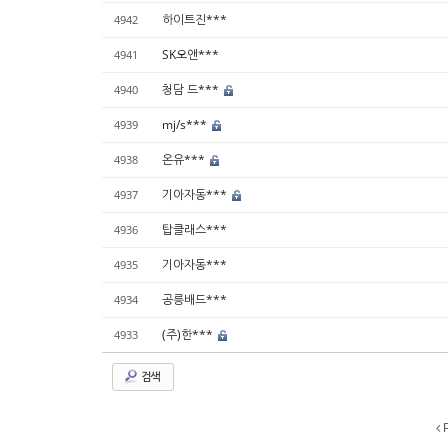
하이트진***
4942
SK오앤***
4941
청담 드***
4940
mj/s***
4939
온유***
4938
기아자동***
4937
탑클래스***
4936
기아자동***
4935
공릉배드***
4934
(주)한***
4933
검색
P