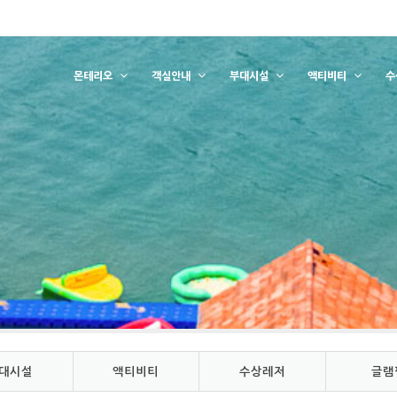
몬테리오
객실안내
부대시설
액티비티
수
대시설
액티비티
수상레저
글램