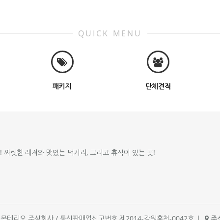
QUICK MENU
패키지
단체견적
!! 짜릿한 레져와 맛있는 먹거리, 그리고 휴식이 있는 곳!
체명 : 몬테리오 주식회사 / 통신판매업신고번호 제2014-강원홍천-0042호
|
주소