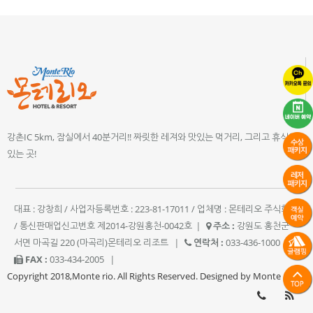
강촌IC 5km, 잠실에서 40분거리!! 짜릿한 레져와 맛있는 먹거리, 그리고 휴식이
있는 곳!
대표 : 강창희 / 사업자등록번호 : 223-81-17011 / 업체명 : 몬테리오 주식회사
/ 통신판매업신고번호 제2014-강원홍천-0042호
|
주소 :
강원도 홍천군
서면 마곡길 220 (마곡리)몬테리오 리조트
|
연락처 :
033-436-1000
|
FAX :
033-434-2005
|
Copyright 2018,Monte rio. All Rights Reserved. Designed by Monte rio.