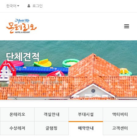
Sketchbook5, 스케치북5
Sketchbook5, 스케치북5
한국어
로그인
단체견적
예약안내
Home
예약안내
단체견적
몬테리오
객실안내
부대시설
액티비티
수상레저
글램핑
예약안내
고객센터