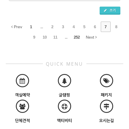
쓰기
Prev
1
...
2
3
4
5
6
7
8
9
10
11
...
252
Next
QUICK MENU
객실예약
글램핑
패키지
단체견적
액티비티
오시는길