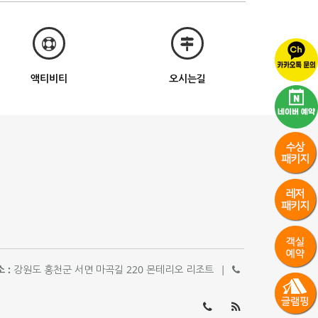
액티비티
오시는길
 :
강원도 홍천군 서면 마곡길 220 몬테리오 리조트
|