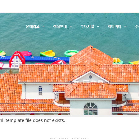
몬테리오
객실안내
부대시설
액티비티
수
 template file does not exists.