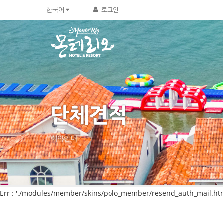
한국어
로그인
단체견적
예약안내
Err : './modules/member/skins/polo_member/resend_auth_mail.html'