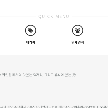
QUICK MENU
패키지
단체견적
!! 짜릿한 레져와 맛있는 먹거리, 그리고 휴식이 있는 곳!
체명 : 몬테리오 주식회사 / 통신판매업신고번호 제2014-강원홍천-0042호
|
주소