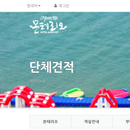
Sketchbook5, 스케치북5
Sketchbook5, 스케치북5
한국어
로그인
단체견적
예약안내
몬테리오
객실안내
부