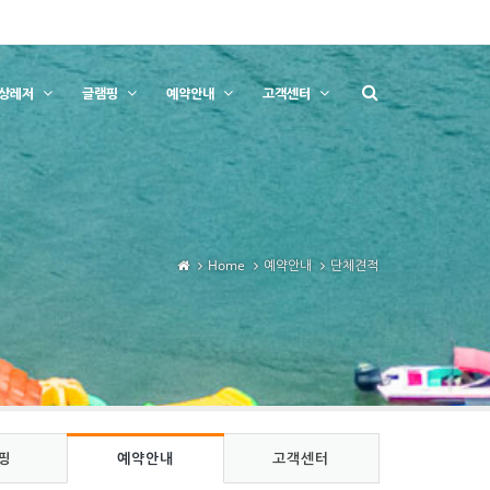
상레저
글램핑
예약안내
고객센터
Home
예약안내
단체견적
핑
예약안내
고객센터