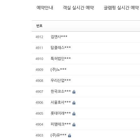
예약안내
객실 실시간 예약
글램핑 실시간 예약
번호
집앤사***
4912
탑클래스***
4911
특허법인***
4910
(주)노***
4909
우리산업***
4908
한국코소***
4907
서울호서***
4906
롯데미래***
4905
피엠테크***
4904
(주)유***
4903