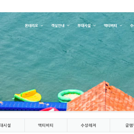
몬테리오
객실안내
부대시설
액티비티
수
대시설
액티비티
수상레저
글램