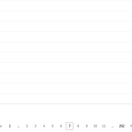
v
1
...
2
3
4
5
6
7
8
9
10
11
...
252