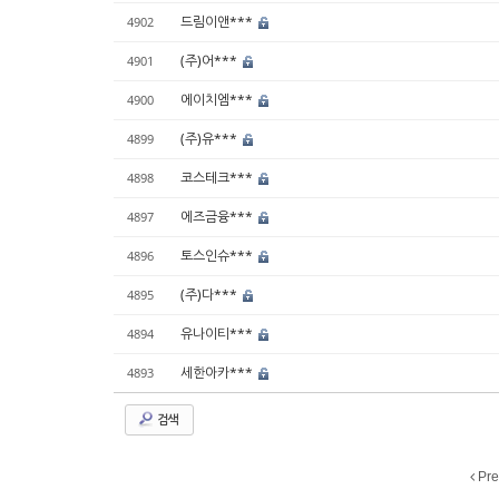
드림이앤***
4902
(주)어***
4901
에이치엠***
4900
(주)유***
4899
코스테크***
4898
에즈금융***
4897
토스인슈***
4896
(주)다***
4895
유나이티***
4894
세한아카***
4893
검색
Pre