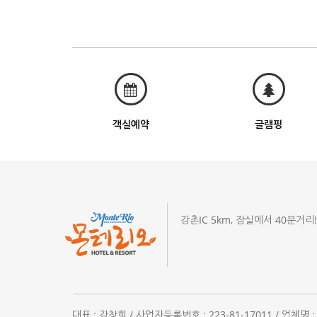
객실예약
글램핑
강촌IC 5km, 잠실에서 40분거리
대표 : 강창희 / 사업자등록번호 : 223-81-17011 / 업