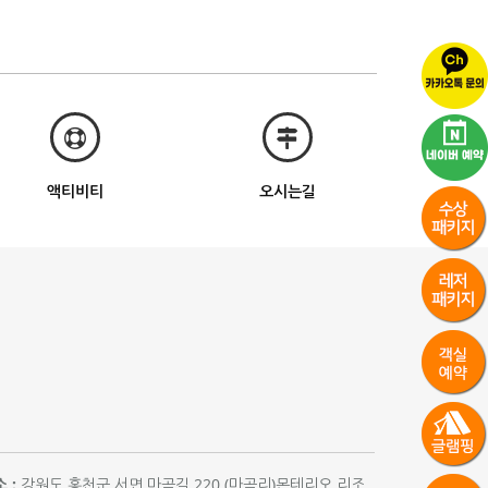
액티비티
오시는길
 :
강원도 홍천군 서면 마곡길 220 (마곡리)몬테리오 리조