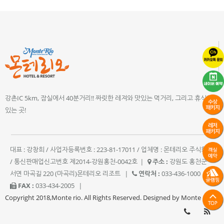
강촌IC 5km, 잠실에서 40분거리!! 짜릿한 레져와 맛있는 먹거리, 그리고 휴식이
있는 곳!
대표 : 강창희 / 사업자등록번호 : 223-81-17011 / 업체명 : 몬테리오 주식회사
/ 통신판매업신고번호 제2014-강원홍천-0042호
|
주소 :
강원도 홍천군
서면 마곡길 220 (마곡리)몬테리오 리조트
|
연락처 :
033-436-1000
|
FAX :
033-434-2005
|
Copyright 2018,Monte rio. All Rights Reserved. Designed by Monte rio.