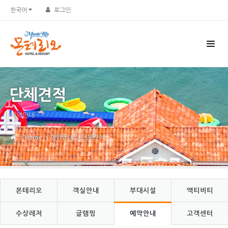
Sketchbook5, 스케치북5
Sketchbook5, 스케치북5
한국어
로그인
단체견적
예약안내
Home
예약안내
단체견적
몬테리오
객실안내
부대시설
액티비티
수상레저
글램핑
예약안내
고객센터