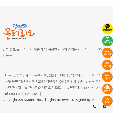
강촌IC 5km, 잠실에서 40분거리!! 짜릿한 레져와 맛있는 먹거리, 그리고 휴식이
있는 곳!
대표 : 강창희 / 사업자등록번호 : 223-81-17011 / 업체명 : 몬테리오 주식회사
/ 통신판매업신고번호 제2014-강원홍천-0042호
|
주소 :
강원도 홍천군
서면 마곡길 220 (마곡리)몬테리오 리조트
|
연락처 :
033-436-1000
|
FAX :
033-434-2005
|
Copyright 2018,Monte rio. All Rights Reserved. Designed by Monte rio.