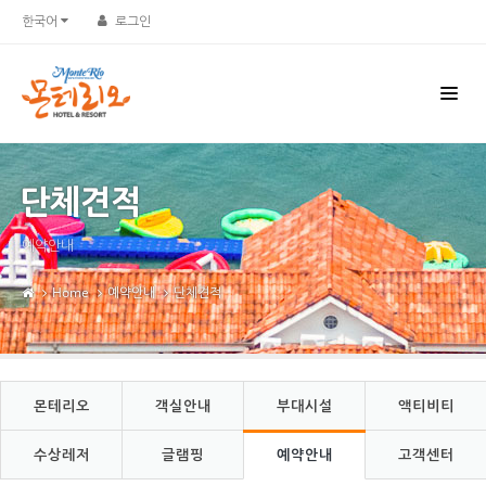
Sketchbook5, 스케치북5
Sketchbook5, 스케치북5
한국어
로그인
단체견적
예약안내
Home
예약안내
단체견적
몬테리오
객실안내
부대시설
액티비티
수상레저
글램핑
예약안내
고객센터