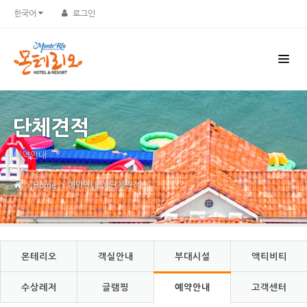
Sketchbook5, 스케치북5
Sketchbook5, 스케치북5
한국어
로그인
단체견적
예약안내
Home
예약안내
단체견적
몬테리오
객실안내
부대시설
액티비티
수상레저
글램핑
예약안내
고객센터