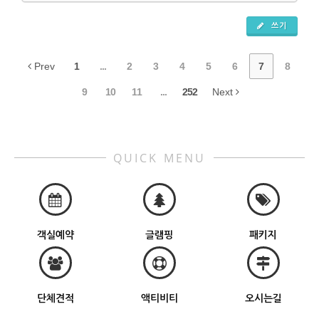
쓰기
Prev
1
...
2
3
4
5
6
7
8
9
10
11
...
252
Next
QUICK MENU
객실예약
글램핑
패키지
단체견적
액티비티
오시는길