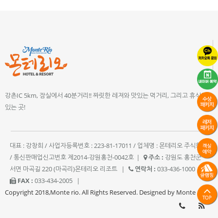
강촌IC 5km, 잠실에서 40분거리!! 짜릿한 레져와 맛있는 먹거리, 그리고 휴식이
있는 곳!
대표 : 강창희 / 사업자등록번호 : 223-81-17011 / 업체명 : 몬테리오 주식회사
/ 통신판매업신고번호 제2014-강원홍천-0042호
|
주소 :
강원도 홍천군
서면 마곡길 220 (마곡리)몬테리오 리조트
|
연락처 :
033-436-1000
|
FAX :
033-434-2005
|
Copyright 2018,Monte rio. All Rights Reserved. Designed by Monte rio.