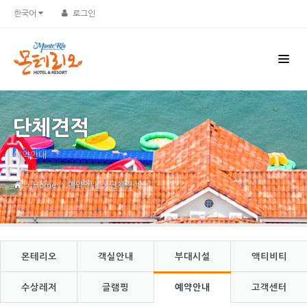
Sketchbook5, 스케치북5
Sketchbook5, 스케치북5
한국어
로그인
단체견적
예약안내
Home
예약안내
단체견적
몬테리오
객실안내
부대시설
액티비티
수상레저
글램핑
예약안내
고객센터