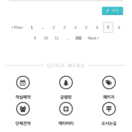
쓰기
Prev
1
...
2
3
4
5
6
7
8
9
10
11
...
252
Next
QUICK MENU
객실예약
글램핑
패키지
단체견적
액티비티
오시는길