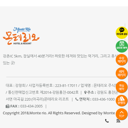
강촌IC 5km, 잠실에서 40분거리!! 짜릿한 레져와 맛있는 먹거리, 그리고 휴식이
있는 곳!
대표 : 강창희 / 사업자등록번호 : 223-81-17011 / 업체명 : 몬테리오 주식회사
/ 통신판매업신고번호 제2014-강원홍천-0042호
|
주소 :
강원도 홍천군
서면 마곡길 220 (마곡리)몬테리오 리조트
|
연락처 :
033-436-1000
|
FAX :
033-434-2005
|
Copyright 2018,Monte rio. All Rights Reserved. Designed by Monte rio.