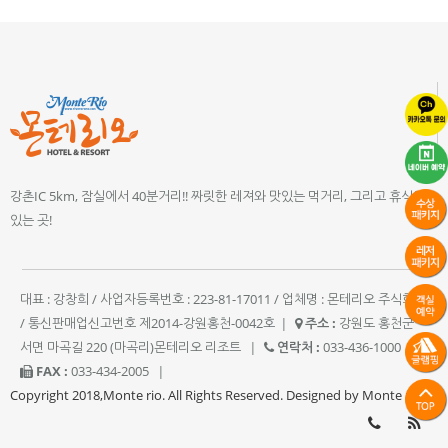
강촌IC 5km, 잠실에서 40분거리!! 짜릿한 레져와 맛있는 먹거리, 그리고 휴식이
있는 곳!
대표 : 강창희 / 사업자등록번호 : 223-81-17011 / 업체명 : 몬테리오 주식회사
/ 통신판매업신고번호 제2014-강원홍천-0042호
|
주소 :
강원도 홍천군
서면 마곡길 220 (마곡리)몬테리오 리조트
|
연락처 :
033-436-1000
|
FAX :
033-434-2005
|
Copyright 2018,Monte rio. All Rights Reserved. Designed by Monte rio.