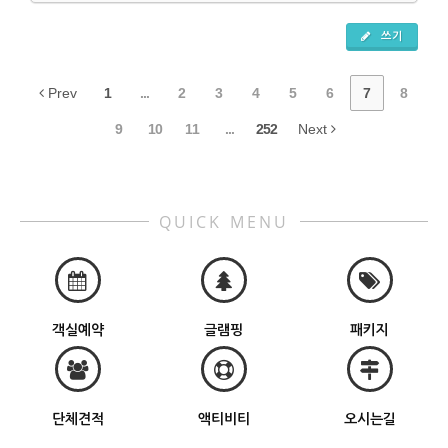
쓰기
Prev
1
...
2
3
4
5
6
7
8
9
10
11
...
252
Next
QUICK MENU
객실예약
글램핑
패키지
단체견적
액티비티
오시는길