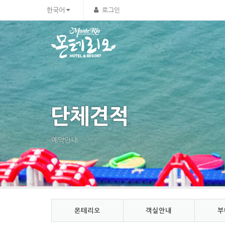
Sketchbook5, 스케치북5
Sketchbook5, 스케치북5
한국어
로그인
단체견적
예약안내
몬테리오
객실안내
부