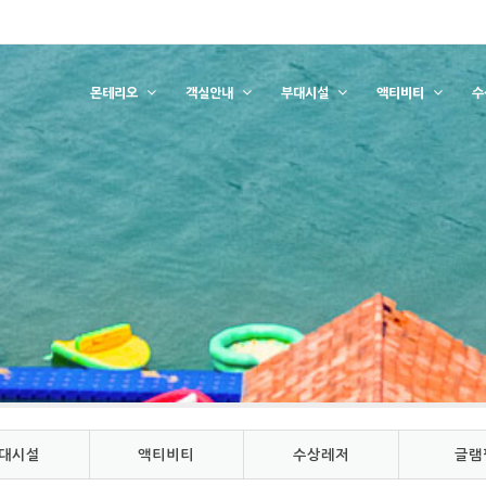
몬테리오
객실안내
부대시설
액티비티
수
대시설
액티비티
수상레저
글램