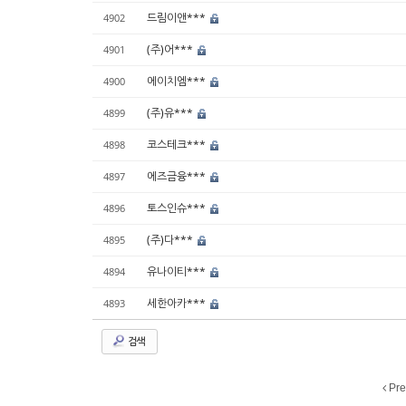
드림이앤***
4902
(주)어***
4901
에이치엠***
4900
(주)유***
4899
코스테크***
4898
에즈금융***
4897
토스인슈***
4896
(주)다***
4895
유나이티***
4894
세한아카***
4893
검색
Pre