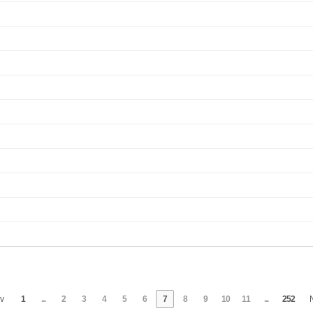
v
1
...
2
3
4
5
6
7
8
9
10
11
...
252