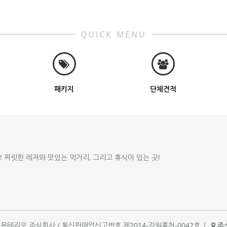
QUICK MENU
패키지
단체견적
!! 짜릿한 레져와 맛있는 먹거리, 그리고 휴식이 있는 곳!
체명 : 몬테리오 주식회사 / 통신판매업신고번호 제2014-강원홍천-0042호
|
주소