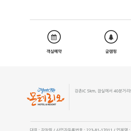
객실예약
글램핑
강촌IC 5km, 잠실에서 40분거리
대표 : 강창희 / 사업자등록번호 : 223-81-17011 / 업