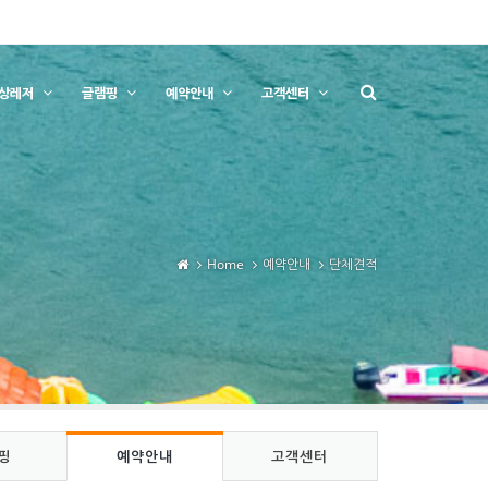
상레저
글램핑
예약안내
고객센터
Home
예약안내
단체견적
핑
예약안내
고객센터