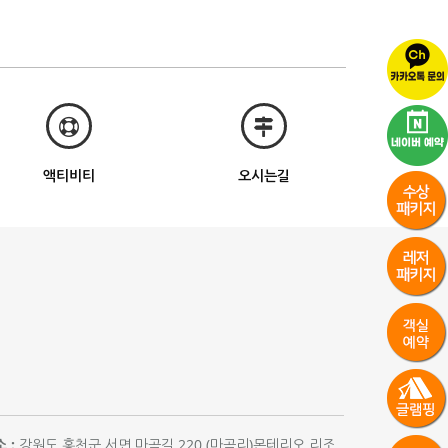
액티비티
오시는길
 :
강원도 홍천군 서면 마곡길 220 (마곡리)몬테리오 리조