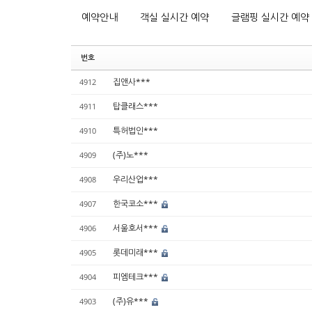
예약안내
객실 실시간 예약
글램핑 실시간 예약
번호
집앤사***
4912
탑클래스***
4911
특허법인***
4910
(주)노***
4909
우리산업***
4908
한국코소***
4907
서울호서***
4906
롯데미래***
4905
피엠테크***
4904
(주)유***
4903