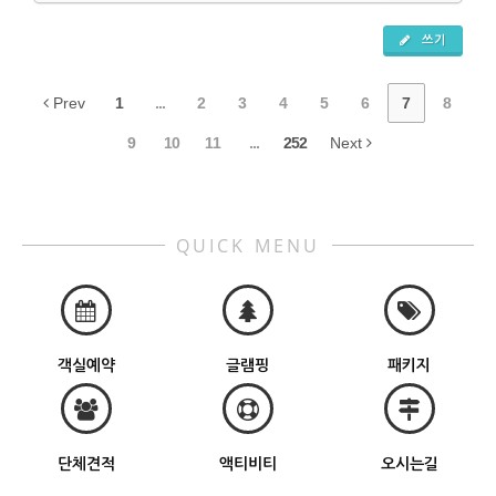
쓰기
Prev
1
...
2
3
4
5
6
7
8
9
10
11
...
252
Next
QUICK MENU
객실예약
글램핑
패키지
단체견적
액티비티
오시는길