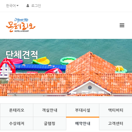
Sketchbook5, 스케치북5
Sketchbook5, 스케치북5
한국어
로그인
단체견적
예약안내
Home
예약안내
단체견적
몬테리오
객실안내
부대시설
액티비티
수상레저
글램핑
예약안내
고객센터