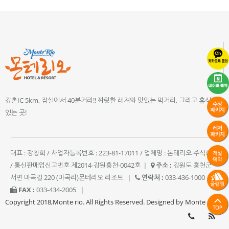
강촌IC 5km, 잠실에서 40분거리!! 짜릿한 레져와 맛있는 먹거리, 그리고 휴식이
있는 곳!
대표 : 강창희 / 사업자등록번호 : 223-81-17011 / 업체명 : 몬테리오 주식회사
/ 통신판매업신고번호 제2014-강원홍천-0042호
|
주소 :
강원도 홍천군
서면 마곡길 220 (마곡리)몬테리오 리조트
|
연락처 :
033-436-1000
|
FAX :
033-434-2005
|
Copyright 2018,Monte rio. All Rights Reserved. Designed by Monte rio.