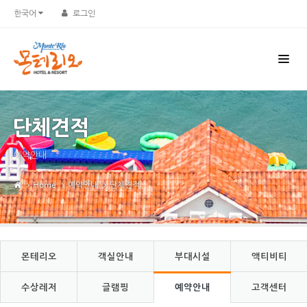
Sketchbook5, 스케치북5
Sketchbook5, 스케치북5
한국어
로그인
단체견적
예약안내
Home
예약안내
단체견적
몬테리오
객실안내
부대시설
액티비티
수상레저
글램핑
예약안내
고객센터