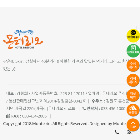
강촌IC 5km, 잠실에서 40분거리!! 짜릿한 레져와 맛있는 먹거리, 그리고 휴식이
있는 곳!
대표 : 강창희 / 사업자등록번호 : 223-81-17011 / 업체명 : 몬테리오 주식회사
/ 통신판매업신고번호 제2014-강원홍천-0042호
|
주소 :
강원도 홍천군
서면 마곡길 220 (마곡리)몬테리오 리조트
|
연락처 :
033-436-1000
|
FAX :
033-434-2005
|
Copyright 2018,Monte rio. All Rights Reserved. Designed by Monte rio.