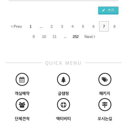
쓰기
Prev
1
...
2
3
4
5
6
7
8
9
10
11
...
252
Next
QUICK MENU
객실예약
글램핑
패키지
단체견적
액티비티
오시는길