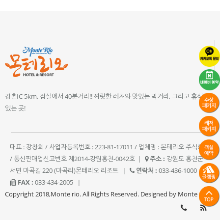
강촌IC 5km, 잠실에서 40분거리!! 짜릿한 레져와 맛있는 먹거리, 그리고 휴식이
있는 곳!
대표 : 강창희 / 사업자등록번호 : 223-81-17011 / 업체명 : 몬테리오 주식회사
/ 통신판매업신고번호 제2014-강원홍천-0042호
|
주소 :
강원도 홍천군
서면 마곡길 220 (마곡리)몬테리오 리조트
|
연락처 :
033-436-1000
|
FAX :
033-434-2005
|
Copyright 2018,Monte rio. All Rights Reserved. Designed by Monte rio.