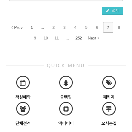
쓰기
Prev
1
...
2
3
4
5
6
7
8
9
10
11
...
252
Next
QUICK MENU
객실예약
글램핑
패키지
단체견적
액티비티
오시는길