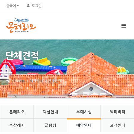
Sketchbook5, 스케치북5
Sketchbook5, 스케치북5
한국어
로그인
단체견적
예약안내
Home
예약안내
단체견적
몬테리오
객실안내
부대시설
액티비티
수상레저
글램핑
예약안내
고객센터