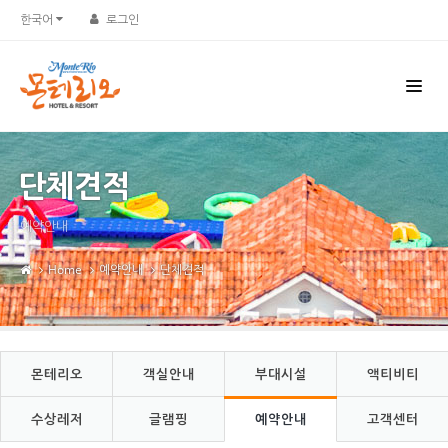
Sketchbook5, 스케치북5
Sketchbook5, 스케치북5
한국어
로그인
단체견적
예약안내
Home
예약안내
단체견적
몬테리오
객실안내
부대시설
액티비티
수상레저
글램핑
예약안내
고객센터