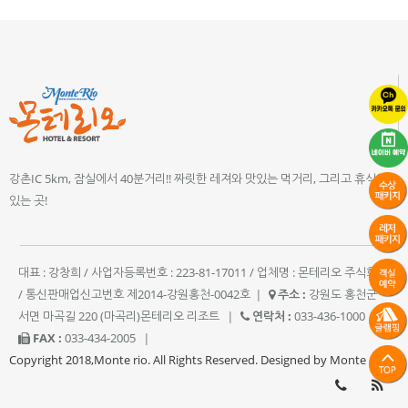
강촌IC 5km, 잠실에서 40분거리!! 짜릿한 레져와 맛있는 먹거리, 그리고 휴식이
있는 곳!
대표 : 강창희 / 사업자등록번호 : 223-81-17011 / 업체명 : 몬테리오 주식회사
/ 통신판매업신고번호 제2014-강원홍천-0042호
|
주소 :
강원도 홍천군
서면 마곡길 220 (마곡리)몬테리오 리조트
|
연락처 :
033-436-1000
|
FAX :
033-434-2005
|
Copyright 2018,Monte rio. All Rights Reserved. Designed by Monte rio.