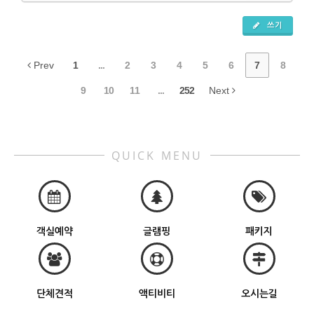
쓰기
Prev
1
...
2
3
4
5
6
7
8
9
10
11
...
252
Next
QUICK MENU
객실예약
글램핑
패키지
단체견적
액티비티
오시는길