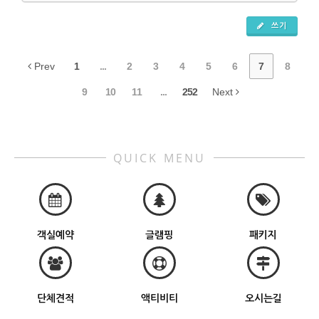
쓰기
Prev
1
...
2
3
4
5
6
7
8
9
10
11
...
252
Next
QUICK MENU
객실예약
글램핑
패키지
단체견적
액티비티
오시는길