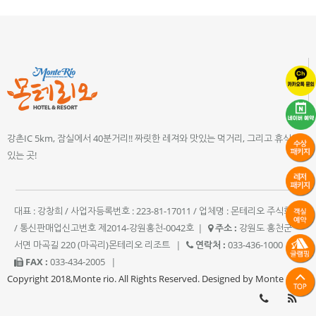
강촌IC 5km, 잠실에서 40분거리!! 짜릿한 레져와 맛있는 먹거리, 그리고 휴식이
있는 곳!
대표 : 강창희 / 사업자등록번호 : 223-81-17011 / 업체명 : 몬테리오 주식회사
/ 통신판매업신고번호 제2014-강원홍천-0042호
|
주소 :
강원도 홍천군
서면 마곡길 220 (마곡리)몬테리오 리조트
|
연락처 :
033-436-1000
|
FAX :
033-434-2005
|
Copyright 2018,Monte rio. All Rights Reserved. Designed by Monte rio.