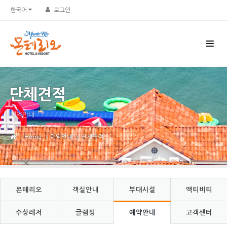
Sketchbook5, 스케치북5
Sketchbook5, 스케치북5
한국어
로그인
단체견적
예약안내
Home
예약안내
단체견적
몬테리오
객실안내
부대시설
액티비티
수상레저
글램핑
예약안내
고객센터