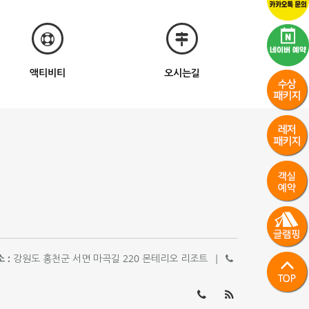
액티비티
오시는길
 :
강원도 홍천군 서면 마곡길 220 몬테리오 리조트
|