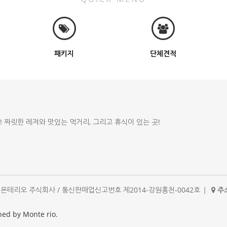
패키지
단체견적
!! 짜릿한 레져와 맛있는 먹거리, 그리고 휴식이 있는 곳!
체명 : 몬테리오 주식회사 / 통신판매업신고번호 제2014-강원홍천-0042호
|
주소
|
ned by Monte rio.