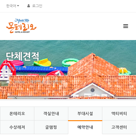
Sketchbook5, 스케치북5
Sketchbook5, 스케치북5
한국어
로그인
단체견적
예약안내
Home
예약안내
단체견적
몬테리오
객실안내
부대시설
액티비티
수상레저
글램핑
예약안내
고객센터