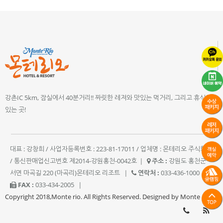
강촌IC 5km, 잠실에서 40분거리!! 짜릿한 레져와 맛있는 먹거리, 그리고 휴식이
있는 곳!
대표 : 강창희 / 사업자등록번호 : 223-81-17011 / 업체명 : 몬테리오 주식회사
/ 통신판매업신고번호 제2014-강원홍천-0042호
|
주소 :
강원도 홍천군
서면 마곡길 220 (마곡리)몬테리오 리조트
|
연락처 :
033-436-1000
|
FAX :
033-434-2005
|
Copyright 2018,Monte rio. All Rights Reserved. Designed by Monte rio.