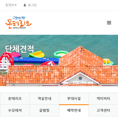
Sketchbook5, 스케치북5
Sketchbook5, 스케치북5
한국어
로그인
단체견적
예약안내
Home
예약안내
단체견적
몬테리오
객실안내
부대시설
액티비티
수상레저
글램핑
예약안내
고객센터