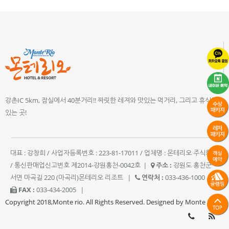
강촌IC 5km, 잠실에서 40분거리!! 짜릿한 레져와 맛있는 먹거리, 그리고 휴식이
있는 곳!
대표 : 강창희 / 사업자등록번호 : 223-81-17011 / 업체명 : 몬테리오 주식회사
/ 통신판매업신고번호 제2014-강원홍천-0042호
|
주소 :
강원도 홍천군
서면 마곡길 220 (마곡리)몬테리오 리조트
|
연락처 :
033-436-1000
|
FAX :
033-434-2005
|
Copyright 2018,Monte rio. All Rights Reserved. Designed by Monte rio.