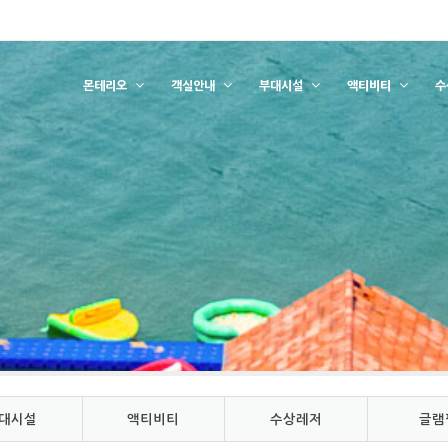
몬테리오
객실안내
부대시설
액티비티
수
대시설
액티비티
수상레저
글램