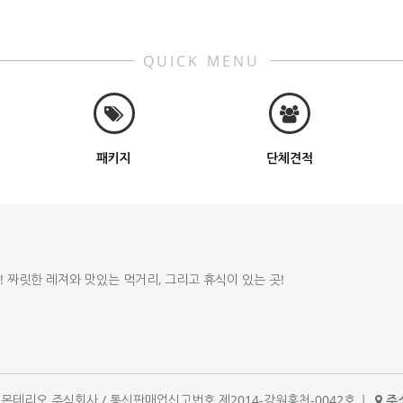
QUICK MENU
패키지
단체견적
!! 짜릿한 레져와 맛있는 먹거리, 그리고 휴식이 있는 곳!
체명 : 몬테리오 주식회사 / 통신판매업신고번호 제2014-강원홍천-0042호
|
주소