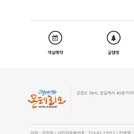
객실예약
글램핑
강촌IC 5km, 잠실에서 40분거리
대표 : 강창희 / 사업자등록번호 : 223-81-17011 / 업