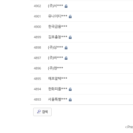
(주)서***
4902
유나이티***
4901
한국금융***
4900
김포충청***
4899
(주)상***
4898
(주)바***
4897
(주)현***
4896
에프알텍***
4895
한화피플***
4894
서울특별***
4893
검색
Pre