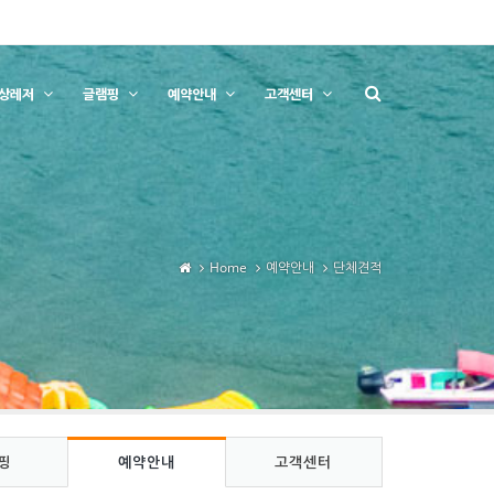
상레저
글램핑
예약안내
고객센터
Home
예약안내
단체견적
핑
예약안내
고객센터