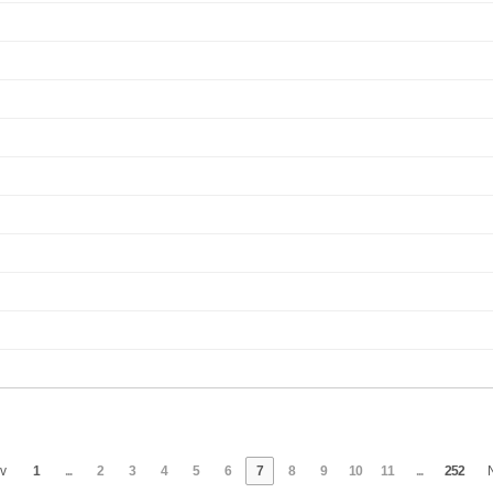
v
1
...
2
3
4
5
6
7
8
9
10
11
...
252