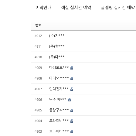
예약안내
객실 실시간 예약
글램핑 실시간 예약
번호
(주)지***
4912
(주)휴***
4911
(주)마***
4910
마리오트***
4909
마리오트***
4908
인텍전기***
4907
원주 에***
4906
중랑구직***
4905
트라이비***
4904
트라이비***
4903