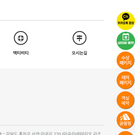
액티비티
오시는길
 :
강원도 홍천군 서면 마곡길 220 (마곡리)몬테리오 리조