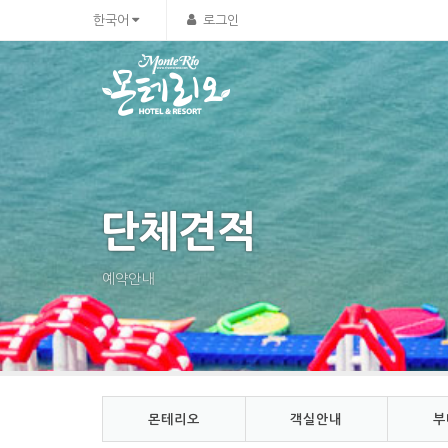
Sketchbook5, 스케치북5
Sketchbook5, 스케치북5
한국어
로그인
단체견적
예약안내
몬테리오
객실안내
부