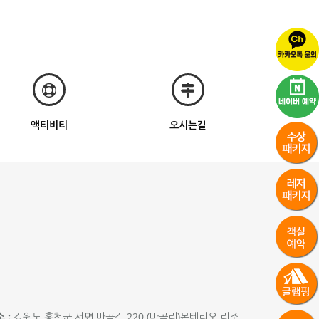
액티비티
오시는길
 :
강원도 홍천군 서면 마곡길 220 (마곡리)몬테리오 리조