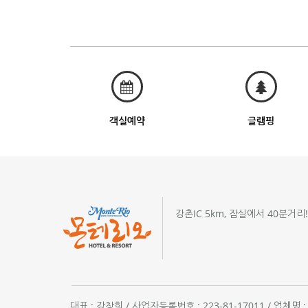
객실예약
글램핑
강촌IC 5km, 잠실에서 40분거리
대표 : 강창희 / 사업자등록번호 : 223-81-17011 / 업