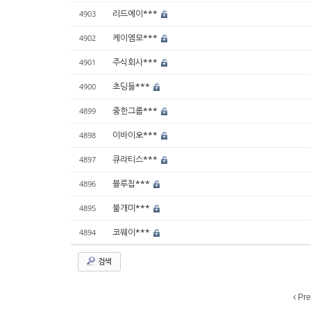
리드에이***
4903
케이엠모***
4902
주식회사***
4901
초딩들***
4900
중한그룹***
4899
이바이오***
4898
큐라티스***
4897
블루칩***
4896
불개미***
4895
코웨이***
4894
검색
Pre