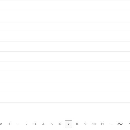
v
1
...
2
3
4
5
6
7
8
9
10
11
...
252