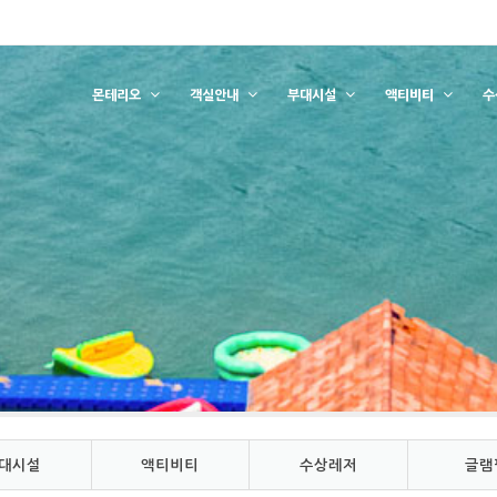
몬테리오
객실안내
부대시설
액티비티
수
대시설
액티비티
수상레저
글램