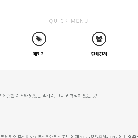
QUICK MENU
패키지
단체견적
!! 짜릿한 레져와 맛있는 먹거리, 그리고 휴식이 있는 곳!
체명 : 몬테리오 주식회사 / 통신판매업신고번호 제2014-강원홍천-0042호
|
주소