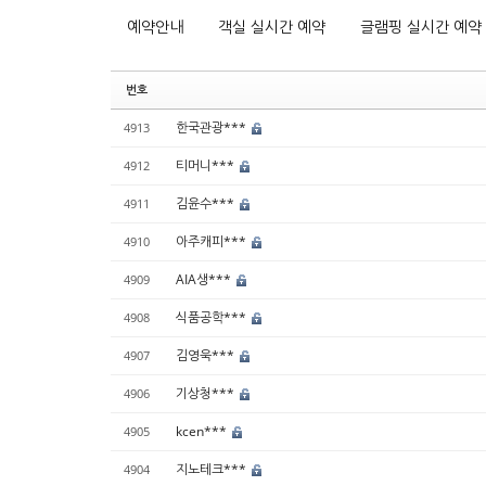
예약안내
객실 실시간 예약
글램핑 실시간 예약
번호
한국관광***
4913
티머니***
4912
김윤수***
4911
아주캐피***
4910
AIA생***
4909
식품공학***
4908
김영욱***
4907
기상청***
4906
kcen***
4905
지노테크***
4904