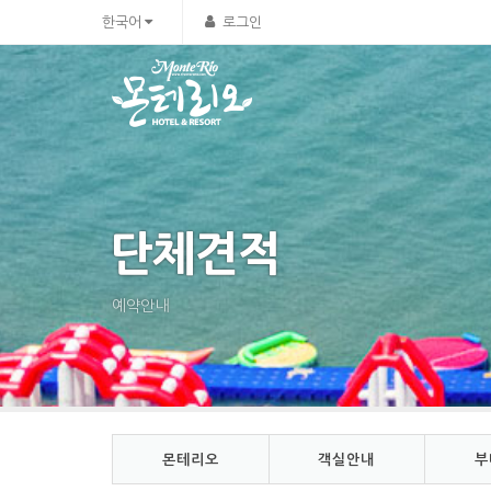
Sketchbook5, 스케치북5
Sketchbook5, 스케치북5
한국어
로그인
단체견적
예약안내
몬테리오
객실안내
부