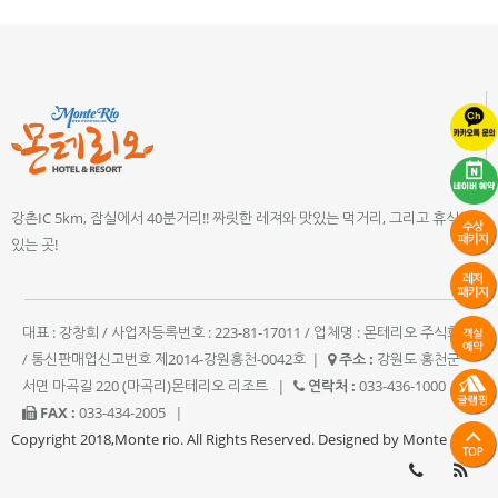
강촌IC 5km, 잠실에서 40분거리!! 짜릿한 레져와 맛있는 먹거리, 그리고 휴식이
있는 곳!
대표 : 강창희 / 사업자등록번호 : 223-81-17011 / 업체명 : 몬테리오 주식회사
/ 통신판매업신고번호 제2014-강원홍천-0042호
|
주소 :
강원도 홍천군
서면 마곡길 220 (마곡리)몬테리오 리조트
|
연락처 :
033-436-1000
|
FAX :
033-434-2005
|
Copyright 2018,Monte rio. All Rights Reserved. Designed by Monte rio.