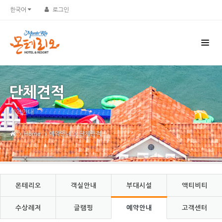
Sketchbook5, 스케치북5
Sketchbook5, 스케치북5
한국어
로그인
단체견적
예약안내
Home
예약안내
단체견적
몬테리오
객실안내
부대시설
액티비티
수상레저
글램핑
예약안내
고객센터