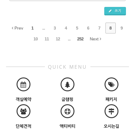
쓰기
Prev
1
...
3
4
5
6
7
8
9
10
11
12
...
252
Next
QUICK MENU
객실예약
글램핑
패키지
단체견적
액티비티
오시는길