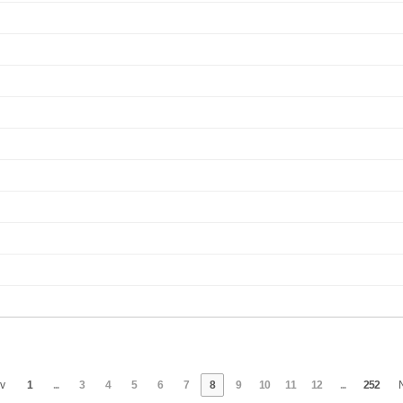
v
1
...
3
4
5
6
7
8
9
10
11
12
...
252