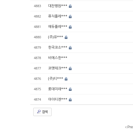
대찬병원***
4883
퓨처플레***
4882
에듀플레***
4881
(주)유***
4880
한국코소***
4879
비에스한***
4878
코멧테크***
4877
(주)티***
4876
롯데미래***
4875
아이티젠***
4874
검색
Pre