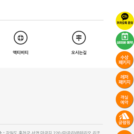
액티비티
오시는길
 :
강원도 홍천군 서면 마곡길 220 (마곡리)몬테리오 리조