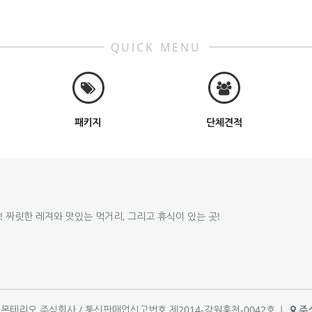
QUICK MENU
패키지
단체견적
!! 짜릿한 레져와 맛있는 먹거리, 그리고 휴식이 있는 곳!
체명 : 몬테리오 주식회사 / 통신판매업신고번호 제2014-강원홍천-0042호
|
주소