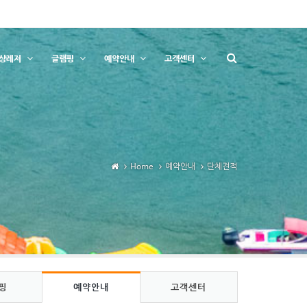
상레저
글램핑
예약안내
고객센터
Home
예약안내
단체견적
핑
예약안내
고객센터