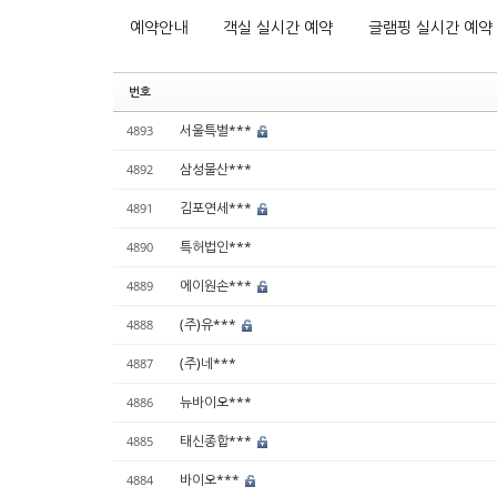
예약안내
객실 실시간 예약
글램핑 실시간 예약
번호
서울특별***
4893
삼성물산***
4892
김포연세***
4891
특허법인***
4890
에이원손***
4889
(주)유***
4888
(주)네***
4887
뉴바이오***
4886
태신종합***
4885
바이오***
4884