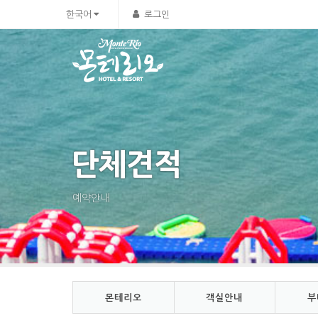
Sketchbook5, 스케치북5
Sketchbook5, 스케치북5
한국어
로그인
단체견적
예약안내
몬테리오
객실안내
부