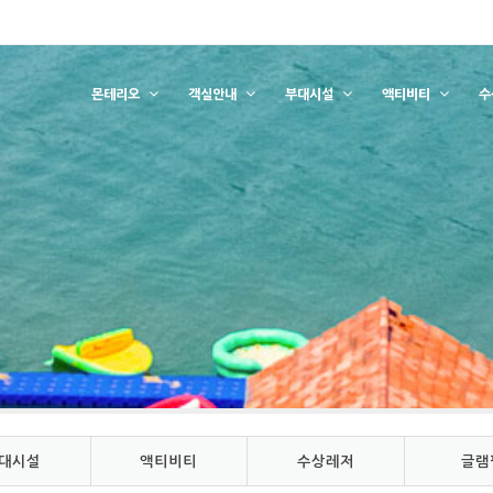
몬테리오
객실안내
부대시설
액티비티
수
대시설
액티비티
수상레저
글램