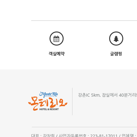
객실예약
글램핑
강촌IC 5km, 잠실에서 40분거리
대표 : 강창희 / 사업자등록번호 : 223-81-17011 / 업